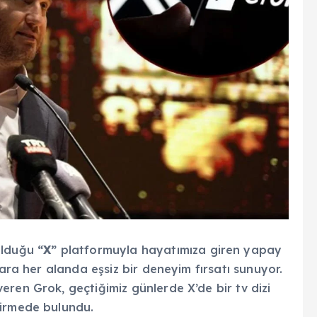
olduğu
“X”
platformuyla hayatımıza giren yapay
ılara her alanda eşsiz bir deneyim fırsatı sunuyor.
ren Grok, geçtiğimiz günlerde X’de bir tv dizi
dirmede bulundu.