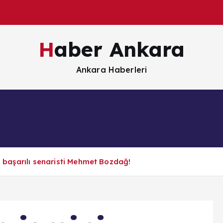
Haber Ankara
Ankara Haberleri
Güncel
Magazin
Sağlık
Siyaset
S
en başarılı senaristi Mehmet Bozdağ!