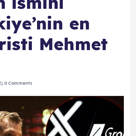
n ismini
kiye’nin en
aristi Mehmet
0 Comments