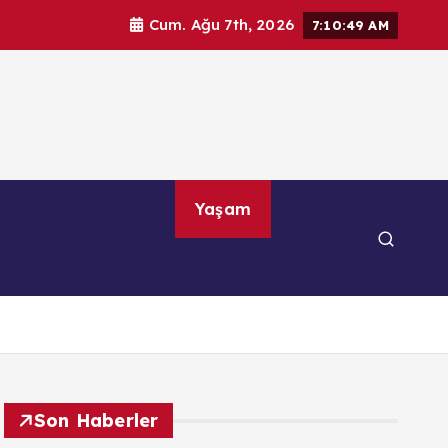
Cum. Ağu 7th, 2026
7:10:51 AM
por
Teknoloji
Yaşam
Son Haberler