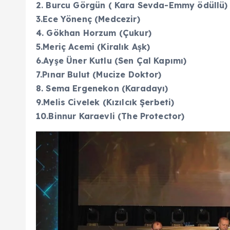
2. Burcu Görgün ( Kara Sevda-Emmy ödüllü
3.Ece Yönenç (Medcezir)
4. Gökhan Horzum (Çukur)
5.Meriç Acemi (Kiralık Așk)
6.Ayşe Üner Kutlu (Sen Çal Kapımı)
7.Pınar Bulut (Mucize Doktor)
8. Sema Ergenekon (Karadayı)
9.Melis Civelek (Kızılcık Şerbeti)
10.Binnur Karaevli (The Protector)