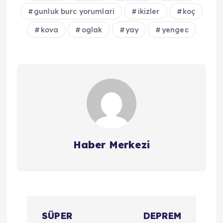
gunluk burc yorumlari
ikizler
koç
kova
oglak
yay
yengec
Haber Merkezi
Y
SÜPER
DEPREM