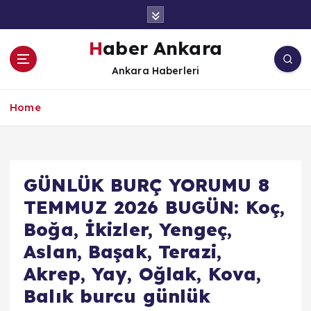
İ
ç
e
Haber Ankara
r
Ankara Haberleri
i
ğ
e
Home
a
t
l
a
GÜNLÜK BURÇ YORUMU 8
TEMMUZ 2026 BUGÜN: Koç,
Boğa, İkizler, Yengeç,
Aslan, Başak, Terazi,
Akrep, Yay, Oğlak, Kova,
Balık burcu günlük