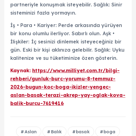
partneriyle konuşmak isteyebilir. Sağlık: Sinir
sisteminizi fazla yormayın.
İş • Para • Kariyer: Perde arkasında yürüyen
bir konu olumlu ilerliyor. Sabırlı olun. Aşk •
İlişkiler: İç sesinizi dinlemek isteyeceğiniz bir
gün. Eski bir kişi aklınıza gelebilir. Sağlık: Uyku
kalitenize ve su tüketiminize özen gösterin.
Kaynak:
https://www.milliyet.com.tr/bilgi-
rehberi/gunluk-burc-yorumu-8-temmuz-
2026-bugun-koc-boga-ikizler-yengec-
aslan-basak-terazi-akrep-yay-oglak-kova-
balik-burcu-7619416
Aslan
Balık
basak
boga