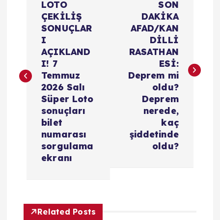
a
LOTO
SON
ÇEKİLİŞ
DAKİKA
z
SONUÇLAR
AFAD/KAN
I
DİLLİ
ı
AÇIKLAND
RASATHAN
I! 7
ESİ:
g
Temmuz
Deprem mi
2026 Salı
oldu?
e
Süper Loto
Deprem
sonuçları
nerede,
z
bilet
kaç
numarası
şiddetinde
i
sorgulama
oldu?
ekranı
n
m
Related Posts