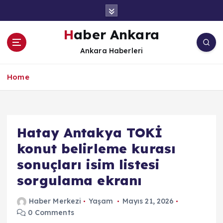
İ
ç
e
Haber Ankara
r
Ankara Haberleri
i
ğ
e
Home
a
t
l
a
Hatay Antakya TOKİ
konut belirleme kurası
sonuçları isim listesi
sorgulama ekranı
Haber Merkezi
Yaşam
Mayıs 21, 2026
0 Comments