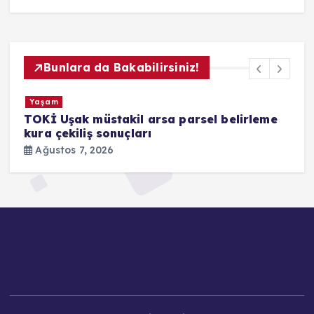
Bunlara da Bakabilirsiniz!
Yaşam
TOKİ Uşak müstakil arsa parsel belirleme
A
kura çekiliş sonuçları
a
a
Ağustos 7, 2026