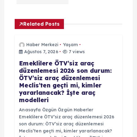
n
m
Related Posts
e
Haber Merkezi
Yaşam
s
Ağustos 7, 2026
7 views
Emeklilere ÖTV’siz araç
i
düzenlemesi 2026 son durum:
ÖTV’siz araç düzenlemesi
Meclis’ten geçti mi, kimler
yararlanacak? İşte araç
modelleri
Anasayfa Özgün Özgün Haberler
Emeklilere ÖTV’siz araç düzenlemesi 2026
son durum: ÖTV’siz araç düzenlemesi
Meclis’ten geçti mi, kimler yararlanacak?