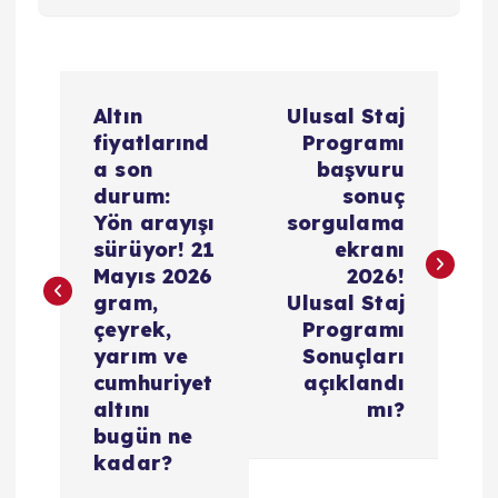
Y
Altın
Ulusal Staj
a
fiyatlarınd
Programı
a son
başvuru
z
durum:
sonuç
Yön arayışı
sorgulama
ı
sürüyor! 21
ekranı
Mayıs 2026
2026!
g
gram,
Ulusal Staj
çeyrek,
Programı
e
yarım ve
Sonuçları
cumhuriyet
açıklandı
z
altını
mı?
bugün ne
i
kadar?