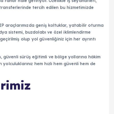
 rahat hale getiriyor. Özellikle iş seyahatleri,
p transferlerinde tercih edilen bu hizmetimizde
IP araçlarımızda geniş koltuklar, yatabilir oturma
edya sistemi, buzdolabı ve özel iklimlendirme
çirilmiş olup yol güvenliğiniz için her ayrıntı
n, güvenli sürüş eğitimli ve bölge yollarına hâkim
 yolculuklarınız hem hızlı hem güvenli hem de
erimiz