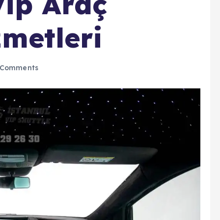
ip Araç
metleri
 Comments