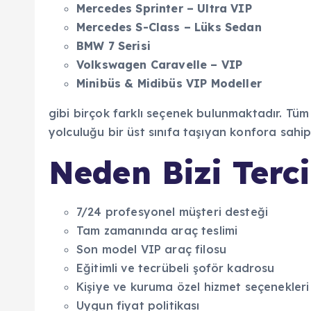
Mercedes Sprinter
–
Ultra VIP
Mercedes S-Class
–
L
ü
ks Sedan
BMW 7 Serisi
Volkswagen Caravelle
–
VIP
Minib
ü
s & Midib
ü
s VIP Modeller
gibi birçok farklı seçenek bulunmaktadır. Tüm 
yolculuğu bir üst sınıfa taşıyan konfora sahipt
Neden Bizi Terci
7/24 profesyonel müşteri desteği
Tam zamanında araç teslimi
Son model VIP araç filosu
Eğitimli ve tecrübeli şoför kadrosu
Kişiye ve kuruma özel hizmet seçenekleri
Uygun fiyat politikası