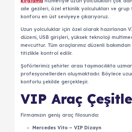
kiralama
hizmetiyle uzun yolculukları çok daha
aile gezileri, özel etkinlik yolculukları ve gru
konforu en üst seviyeye çıkarıyoruz.
Uzun yolculuklar için özel olarak hazırlanan V
düzeni, USB girişleri, yüksek teknoloji multim
mevcuttur. Tüm araçlarımız düzenli bakımdan ge
titizlikle kontrol edilir.
Şoförlerimiz şehirler arası taşımacılıkta uzma
profesyonellerden oluşmaktadır. Böylece uzun
konforlu şekilde gerçekleşir.
VIP Araç Çeşitl
Firmamızın geniş araç filosunda:
Mercedes Vito
–
VIP Dizayn