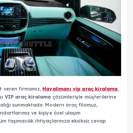
et veren firmamız,
Havalimanı vip araç kiralama
,
s
ı
VIP ara
ç
kiralama
çözümleriyle müşterilerine
calığı sunmaktadır. Modern araç filomuz,
ndartlarımız ve kişiye özel ulaşım
m taşımacılık ihtiyaçlarınıza eksiksiz cevap