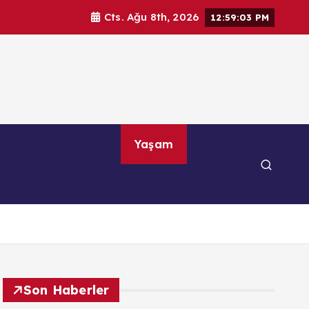
Cts. Ağu 8th, 2026
12:59:05 PM
por
Teknoloji
Yaşam
Son Haberler