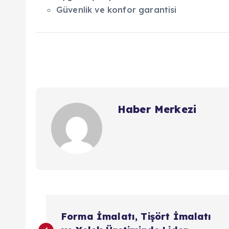
Güvenlik ve konfor garantisi
Haber Merkezi
Y
Forma İmalatı, Tişört İmalatı