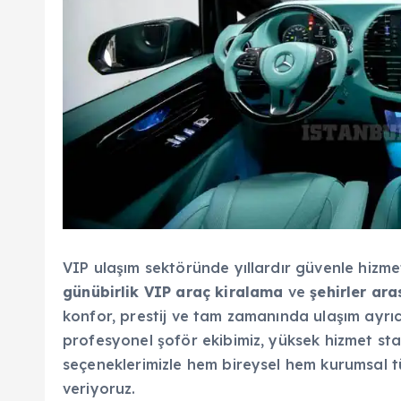
VIP ulaşım sektöründe yıllardır güvenle hizm
g
ü
n
ü
birlik VIP ara
ç
kiralama
ve
ş
ehirler ara
konfor, prestij ve tam zamanında ulaşım ayrı
profesyonel şoför ekibimiz, yüksek hizmet sta
seçeneklerimizle hem bireysel hem kurumsal tü
veriyoruz.