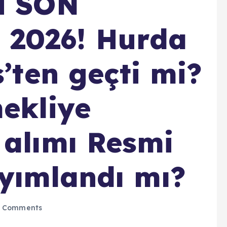
i SON
2026! Hurda
s’ten geçti mi?
mekliye
 alımı Resmi
yımlandı mı?
 Comments