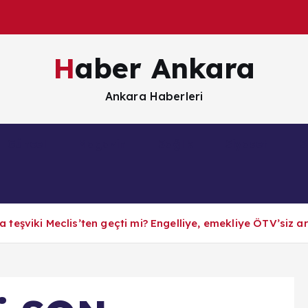
Haber Ankara
Ankara Haberleri
Güncel
Magazin
Sağlık
Siyaset
S
teşviki Meclis’ten geçti mi? Engelliye, emekliye ÖTV’siz a