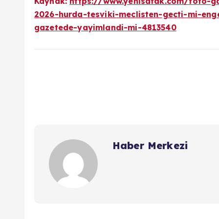
Kaynak:
https://www.yenisafak.com/foto-ga
2026-hurda-tesviki-meclisten-gecti-mi-enge
gazetede-yayimlandi-mi-4813540
Haber Merkezi