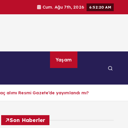
Cum. Ağu 7th, 2026
6:52:21 AM
por
Teknoloji
Yaşam
raç alımı Resmi Gazete’de yayımlandı mı?
Son Haberler