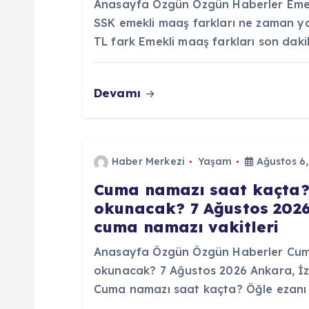
Anasayfa Özgün Özgün Haberler Emekl
n
SSK emekli maaş farkları ne zaman y
TL fark Emekli maaş farkları son dak
m
Devamı
e
s
Haber Merkezi
Yaşam
Ağustos 6,
i
Cuma namazı saat kaçta?
okunacak? 7 Ağustos 2026 A
cuma namazı vakitleri
Anasayfa Özgün Özgün Haberler Cuma
okunacak? 7 Ağustos 2026 Ankara, İzmi
Cuma namazı saat kaçta? Öğle ezanı