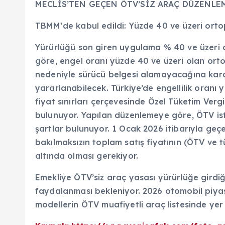
MECLİS’TEN GEÇEN ÖTV’SİZ ARAÇ DÜZENLE
TBMM'de kabul edildi: Yüzde 40 ve üzeri ortop
Yürürlüğü son giren uygulama % 40 ve üzeri o
göre, engel oranı yüzde 40 ve üzeri olan orto
nedeniyle sürücü belgesi alamayacağına karar
yararlanabilecek. Türkiye’de engellilik oranı 
fiyat sınırları çerçevesinde Özel Tüketim Ve
bulunuyor. Yapılan düzenlemeye göre, ÖTV isti
şartlar bulunuyor. 1 Ocak 2026 itibarıyla ge
bakılmaksızın toplam satış fiyatının (ÖTV ve t
altında olması gerekiyor.
Emekliye ÖTV’siz araç yasası yürürlüğe girdi
faydalanması bekleniyor. 2026 otomobil piyas
modellerin ÖTV muafiyetli araç listesinde yer 