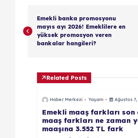
Y
Emekli banka promosyonu
a
mayıs ayı 2026! Emeklilere en
yüksek promosyon veren
z
bankalar hangileri?
ı
g
Related Posts
e
Haber Merkezi
Yaşam
Ağustos 7,
Emekli maaş farkları son 
z
maaş farkları ne zaman y
maaşına 3.552 TL fark
i