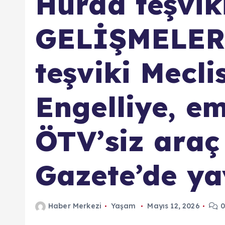
Hurda teşvik
GELİŞMELER 
teşviki Mecli
Engelliye, e
ÖTV’siz araç
Gazete’de ya
Haber Merkezi
Yaşam
Mayıs 12, 2026
0