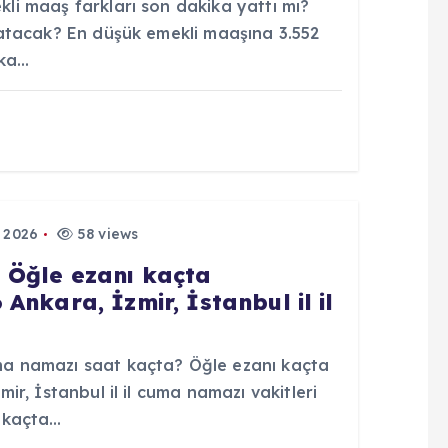
i maaş farkları son dakika yattı mı?
atacak? En düşük emekli maaşına 3.552
ika…
 2026
58 views
 Öğle ezanı kaçta
nkara, İzmir, İstanbul il il
 namazı saat kaçta? Öğle ezanı kaçta
r, İstanbul il il cuma namazı vakitleri
 kaçta…