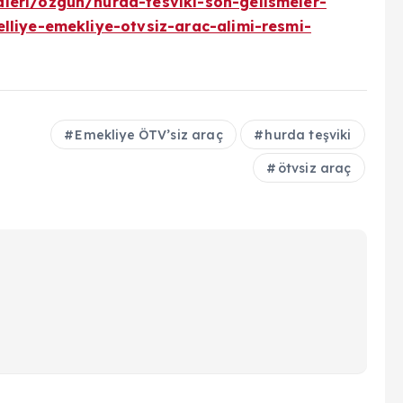
leri/ozgun/hurda-tesviki-son-gelismeler-
lliye-emekliye-otvsiz-arac-alimi-resmi-
Emekliye ÖTV’siz araç
hurda teşviki
ötvsiz araç