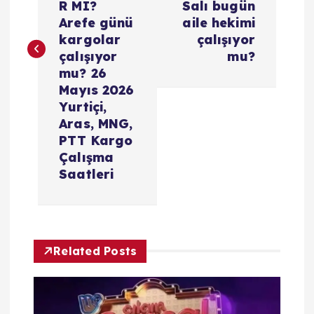
ı
R MI?
Salı bugün
Arefe günü
aile hekimi
g
kargolar
çalışıyor
çalışıyor
mu?
e
mu? 26
Mayıs 2026
z
Yurtiçi,
Aras, MNG,
i
PTT Kargo
Çalışma
Saatleri
n
m
e
Related Posts
s