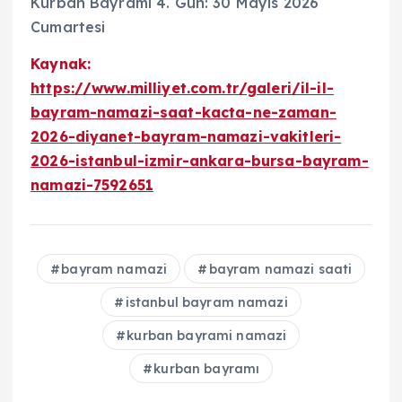
Kurban Bayramı 4. Gün: 30 Mayıs 2026
Cumartesi
Kaynak:
https://www.milliyet.com.tr/galeri/il-il-
bayram-namazi-saat-kacta-ne-zaman-
2026-diyanet-bayram-namazi-vakitleri-
2026-istanbul-izmir-ankara-bursa-bayram-
namazi-7592651
bayram namazi
bayram namazi saati
istanbul bayram namazi
kurban bayrami namazi
kurban bayramı