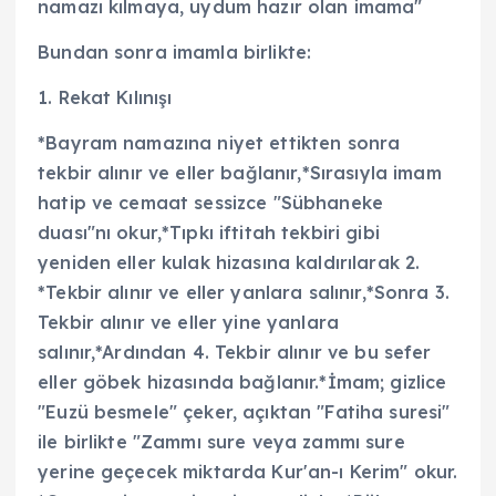
namazı kılmaya, uydum hazır olan imama"
Bundan sonra imamla birlikte:
1. Rekat Kılınışı
*Bayram namazına niyet ettikten sonra
tekbir alınır ve eller bağlanır,*Sırasıyla imam
hatip ve cemaat sessizce "Sübhaneke
duası"nı okur,*Tıpkı iftitah tekbiri gibi
yeniden eller kulak hizasına kaldırılarak 2.
*Tekbir alınır ve eller yanlara salınır,*Sonra 3.
Tekbir alınır ve eller yine yanlara
salınır,*Ardından 4. Tekbir alınır ve bu sefer
eller göbek hizasında bağlanır.*İmam; gizlice
"Euzü besmele" çeker, açıktan "Fatiha suresi"
ile birlikte "Zammı sure veya zammı sure
yerine geçecek miktarda Kur'an-ı Kerim" okur.