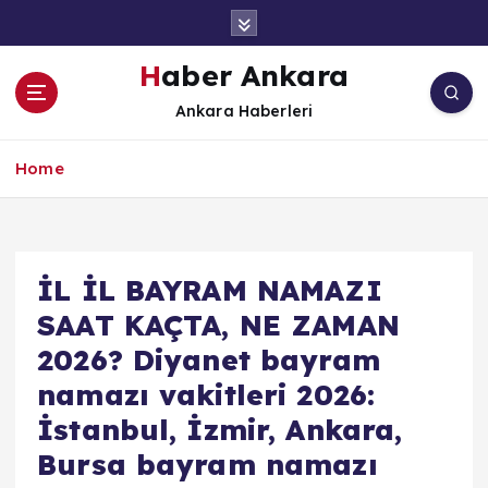
İ
ç
e
Haber Ankara
r
Ankara Haberleri
i
ğ
e
Home
a
t
l
a
İL İL BAYRAM NAMAZI
SAAT KAÇTA, NE ZAMAN
2026? Diyanet bayram
namazı vakitleri 2026:
İstanbul, İzmir, Ankara,
Bursa bayram namazı