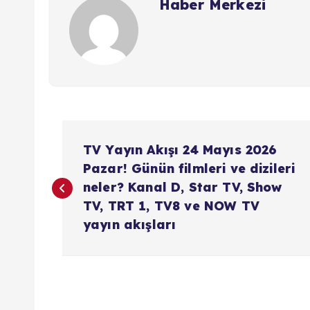
Haber Merkezi
Y
TV Yayın Akışı 24 Mayıs 2026
a
Pazar! Günün filmleri ve dizileri
neler? Kanal D, Star TV, Show
z
TV, TRT 1, TV8 ve NOW TV
yayın akışları
ı
g