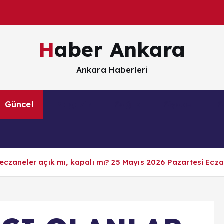
Haber Ankara
Ankara Haberleri
Güncel
Magazin
Sağlık
Siyaset
S
eczaneler açık mı, kapalı mı? 25 Mayıs 2026 Pazartesi Eczan