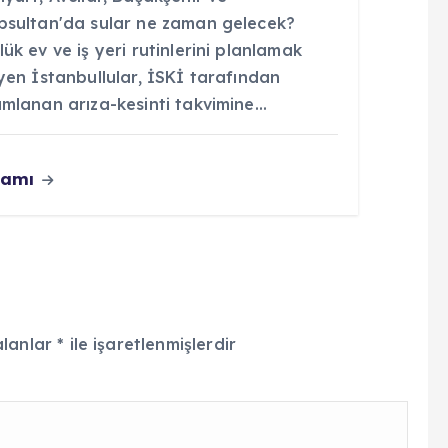
psultan'da sular ne zaman gelecek?
ük ev ve iş yeri rutinlerini planlamak
yen İstanbullular, İSKİ tarafından
ımlanan arıza-kesinti takvimine…
vamı
alanlar
*
ile işaretlenmişlerdir