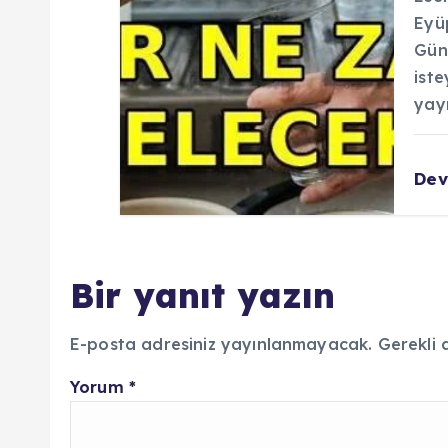
Eyü
Günl
iste
yay
De
Bir yanıt yazın
E-posta adresiniz yayınlanmayacak.
Gerekli 
Yorum
*