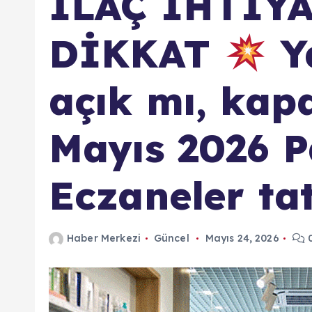
İLAÇ İHTİY
DİKKAT
Ya
açık mı, kapa
Mayıs 2026 P
Eczaneler tat
Haber Merkezi
Güncel
Mayıs 24, 2026
0