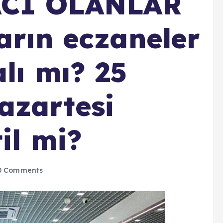
ACI OLANLAR
rın eczaneler
lı mı? 25
azartesi
il mi?
 Comments