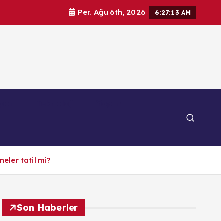
Per. Ağu 6th, 2026
6:27:14 AM
por
Teknoloji
Yaşam
eler tatil mi?
Son Haberler