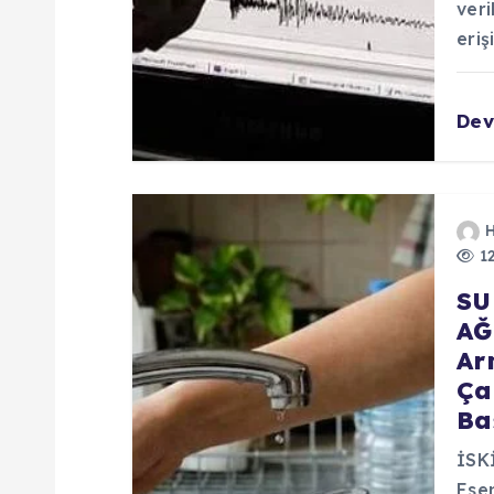
veri
eri
De
12
SU
AĞ
Ar
Ça
Ba
İSKİ
Esen