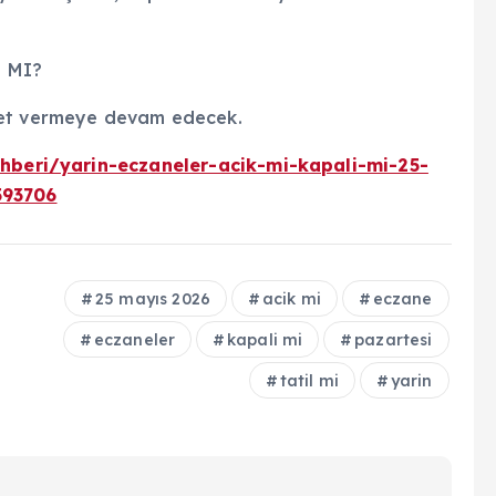
I MI?
met vermeye devam edecek.
rehberi/yarin-eczaneler-acik-mi-kapali-mi-25-
593706
25 mayıs 2026
acik mi
eczane
eczaneler
kapali mi
pazartesi
tatil mi
yarin