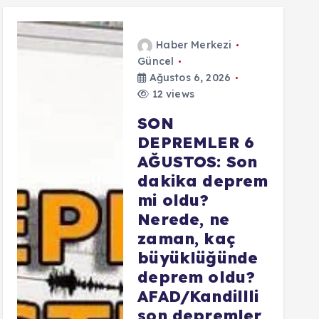
Haber Merkezi
Güncel
Ağustos 6, 2026
12 views
SON
DEPREMLER 6
AĞUSTOS: Son
dakika deprem
mi oldu?
Nerede, ne
zaman, kaç
büyüklüğünde
deprem oldu?
AFAD/Kandillli
son depremler