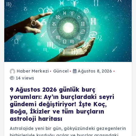
Haber Merkezi
Güncel
Ağustos 8, 2026
14 views
9 Ağustos 2026 günlük burç
yorumları: Ay’ın burçlardaki seyri
gündemi değiştiriyor! İşte Koç,
Boğa, İkizler ve tüm burçların
astroloji haritası
Astrolojide yeni bir gün, gökyüzündeki gezegenlerin
birbirleriyle kurduğu açılar ve burçlar arasındaki