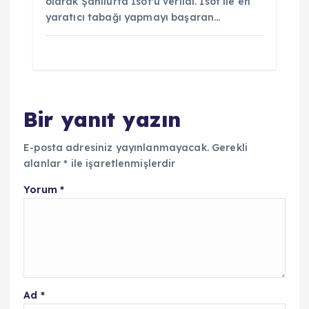
olarak Şanlıurfa İsot'u verildi. İsot ile en
yaratıcı tabağı yapmayı başaran…
Bir yanıt yazın
E-posta adresiniz yayınlanmayacak.
Gerekli
alanlar
*
ile işaretlenmişlerdir
Yorum
*
Ad
*