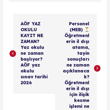
Y
AÖF YAZ
Personel
a
OKULU
(MEB)
KAYIT NE
Öğretmenl
z
ZAMAN?
erin il dışı
Yaz okulu
atama,
ı
ne zaman
tayin
başlıyor?
sonuçları
g
AÖF yaz
ne zaman
okulu
açıklanaca
e
sınav tarihi
k?
2026
Öğretmenl
z
erin il dışı
için ilişik
i
kesme
işlemi ne