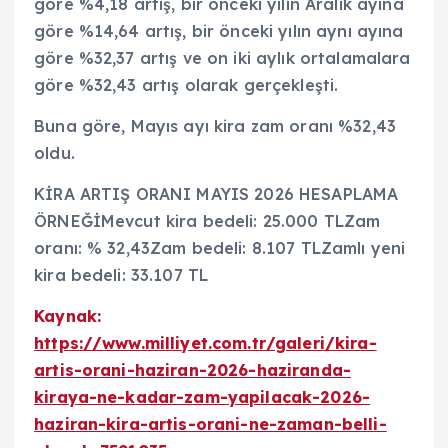
göre %4,18 artış, bir önceki yılın Aralık ayına
göre %14,64 artış, bir önceki yılın aynı ayına
göre %32,37 artış ve on iki aylık ortalamalara
göre %32,43 artış olarak gerçekleşti.
Buna göre, Mayıs ayı kira zam oranı %32,43
oldu.
KİRA ARTIŞ ORANI MAYIS 2026 HESAPLAMA
ÖRNEĞİMevcut kira bedeli: 25.000 TLZam
oranı: % 32,43Zam bedeli: 8.107 TLZamlı yeni
kira bedeli: 33.107 TL
Kaynak:
https://www.milliyet.com.tr/galeri/kira-
artis-orani-haziran-2026-haziranda-
kiraya-ne-kadar-zam-yapilacak-2026-
haziran-kira-artis-orani-ne-zaman-belli-