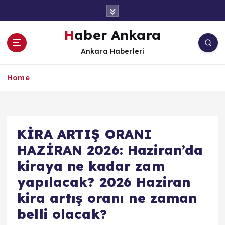
İ
ç
e
Haber Ankara
r
Ankara Haberleri
i
ğ
e
Home
a
t
l
a
KİRA ARTIŞ ORANI
HAZİRAN 2026: Haziran’da
kiraya ne kadar zam
yapılacak? 2026 Haziran
kira artış oranı ne zaman
belli olacak?