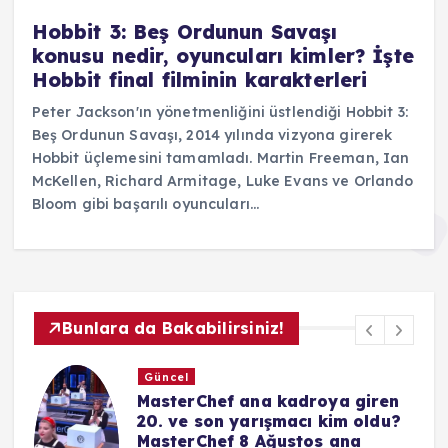
Hobbit 3: Beş Ordunun Savaşı
konusu nedir, oyuncuları kimler? İşte
Hobbit final filminin karakterleri
Peter Jackson'ın yönetmenliğini üstlendiği Hobbit 3:
Beş Ordunun Savaşı, 2014 yılında vizyona girerek
Hobbit üçlemesini tamamladı. Martin Freeman, Ian
McKellen, Richard Armitage, Luke Evans ve Orlando
Bloom gibi başarılı oyuncuları…
Bunlara da Bakabilirsiniz!
Güncel
CANSEVER KİMDİR, ÖLDÜ MÜ?
Şarkıcı Cansever neden öldü
hastalığı neydi? Hayatı ve