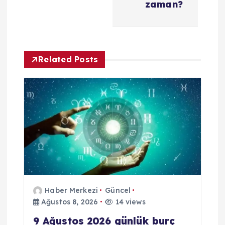
zaman?
n
m
e
Related Posts
s
i
Haber Merkezi
Güncel
Ağustos 8, 2026
14 views
9 Ağustos 2026 günlük burç