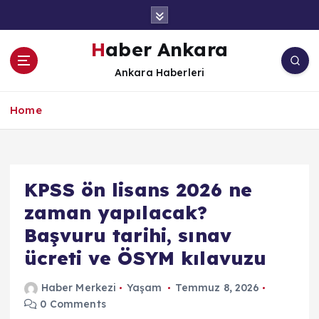
İ
ç
e
Haber Ankara
r
Ankara Haberleri
i
ğ
e
Home
a
t
l
a
KPSS ön lisans 2026 ne
zaman yapılacak?
Başvuru tarihi, sınav
ücreti ve ÖSYM kılavuzu
Haber Merkezi
Yaşam
Temmuz 8, 2026
0 Comments