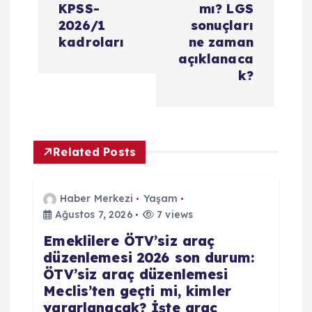
KPSS-
mı? LGS
z
2026/1
sonuçları
kadroları
ne zaman
i
açıklanaca
k?
n
m
Related Posts
e
s
Haber Merkezi
Yaşam
Ağustos 7, 2026
7 views
i
Emeklilere ÖTV’siz araç
düzenlemesi 2026 son durum:
ÖTV’siz araç düzenlemesi
Meclis’ten geçti mi, kimler
yararlanacak? İşte araç