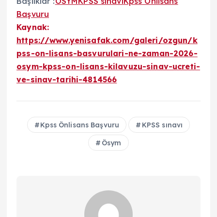
Başlıklar :
ÖSYM
KPSS sınavı
Kpss Önlisans
Başvuru
Kaynak:
https://www.yenisafak.com/galeri/ozgun/k
pss-on-lisans-basvurulari-ne-zaman-2026-
osym-kpss-on-lisans-kilavuzu-sinav-ucreti-
ve-sinav-tarihi-4814566
Kpss Önlisans Başvuru
KPSS sınavı
Ösym