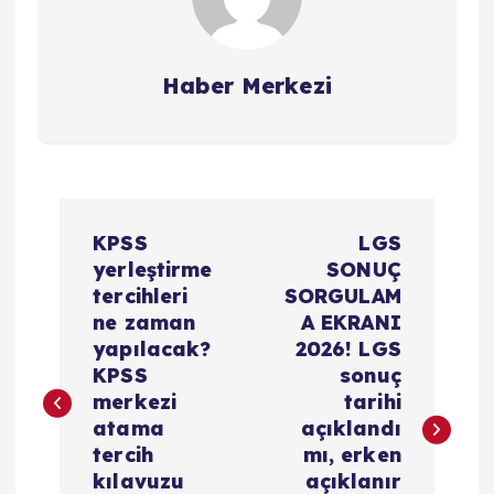
Haber Merkezi
Y
KPSS
LGS
a
yerleştirme
SONUÇ
tercihleri
SORGULAM
z
ne zaman
A EKRANI
yapılacak?
2026! LGS
ı
KPSS
sonuç
merkezi
tarihi
g
atama
açıklandı
tercih
mı, erken
e
kılavuzu
açıklanır