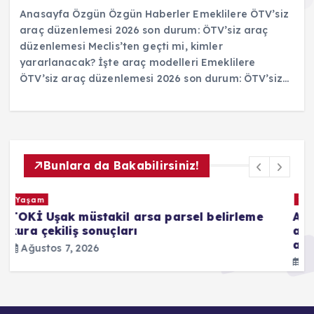
Anasayfa Özgün Özgün Haberler Emeklilere ÖTV’siz
araç düzenlemesi 2026 son durum: ÖTV’siz araç
düzenlemesi Meclis’ten geçti mi, kimler
yararlanacak? İşte araç modelleri Emeklilere
ÖTV’siz araç düzenlemesi 2026 son durum: ÖTV’siz…
Bunlara da Bakabilirsiniz!
Yaşam
AGS sınav sonuçları 2026 son dakika
L
açıklandı mı? AGS sınav sonuçları ne zaman
1
açıklanacak?
n
Ağustos 7, 2026