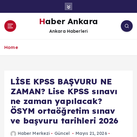
İ
ç
e
Haber Ankara
r
Ankara Haberleri
i
ğ
e
Home
a
t
l
a
LİSE KPSS BAŞVURU NE
ZAMAN? Lise KPSS sınavı
ne zaman yapılacak?
ÖSYM ortaöğretim sınav
ve başvuru tarihleri 2026
Haber Merkezi
Güncel
Mayıs 21, 2026