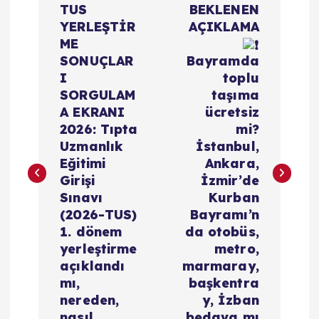
TUS
BEKLENEN
a
YERLEŞTİR
AÇIKLAMA
ME
z
SONUÇLAR
Bayramda
I
toplu
ı
SORGULAM
taşıma
A EKRANI
ücretsiz
g
2026: Tıpta
mi?
Uzmanlık
İstanbul,
e
Eğitimi
Ankara,
Girişi
İzmir’de
z
Sınavı
Kurban
(2026-TUS)
Bayramı’n
i
1. dönem
da otobüs,
yerleştirme
metro,
açıklandı
marmaray,
n
mı,
başkentra
nereden,
y, İzban
m
nasıl
bedava mı