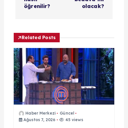
öğrenilir?
olacak?
e
s
i
Related Posts
Haber Merkezi
Güncel
Ağustos 7, 2026
45 views