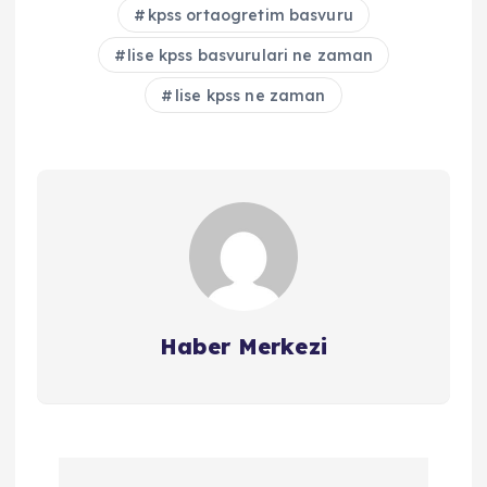
kpss ortaogretim basvuru
lise kpss basvurulari ne zaman
lise kpss ne zaman
Haber Merkezi
Y