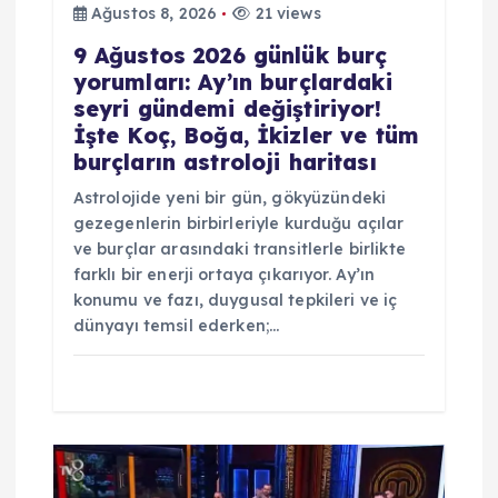
s
Ağustos 8, 2026
21 views
9 Ağustos 2026 günlük burç
i
yorumları: Ay’ın burçlardaki
seyri gündemi değiştiriyor!
İşte Koç, Boğa, İkizler ve tüm
burçların astroloji haritası
Astrolojide yeni bir gün, gökyüzündeki
gezegenlerin birbirleriyle kurduğu açılar
ve burçlar arasındaki transitlerle birlikte
farklı bir enerji ortaya çıkarıyor. Ay’ın
konumu ve fazı, duygusal tepkileri ve iç
dünyayı temsil ederken;…