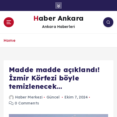
İ
ç
e
Haber Ankara
r
Ankara Haberleri
i
ğ
e
Home
a
t
l
a
Madde madde açıklandı!
İzmir Körfezi böyle
temizlenecek…
Haber Merkezi
Güncel
Ekim 7, 2024
0 Comments