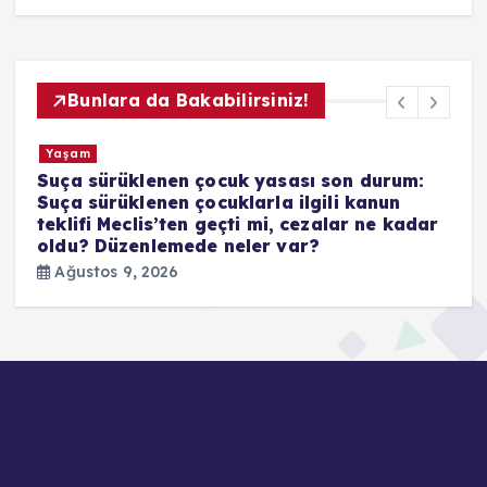
Bunlara da Bakabilirsiniz!
Yaşam
Kademeli emeklilik çıkacak mı, düzenleme
kimleri kapsayacak 1999 sonrası
r
sigortalılar için yaş ve prim şartı değişecek
mi? İşte masadaki formül
Ağustos 9, 2026