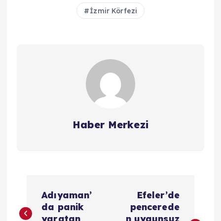
İzmir Körfezi
Haber Merkezi
Y
Adıyaman’
Efeler’de
a
da panik
pencerede
yaratan
n uygunsuz