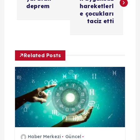
z
deprem
hareketlerl
e çocukları
ı
taciz etti
g
e
Related Posts
z
i
n
m
e
Haber Merkezi
Güncel