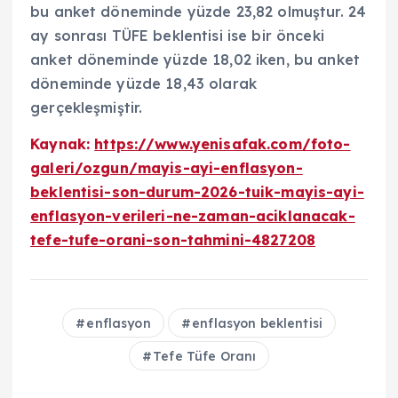
bu anket döneminde yüzde 23,82 olmuştur. 24
ay sonrası TÜFE beklentisi ise bir önceki
anket döneminde yüzde 18,02 iken, bu anket
döneminde yüzde 18,43 olarak
gerçekleşmiştir.
Kaynak:
https://www.yenisafak.com/foto-
galeri/ozgun/mayis-ayi-enflasyon-
beklentisi-son-durum-2026-tuik-mayis-ayi-
enflasyon-verileri-ne-zaman-aciklanacak-
tefe-tufe-orani-son-tahmini-4827208
enflasyon
enflasyon beklentisi
Tefe Tüfe Oranı