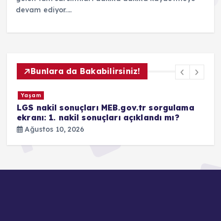
devam ediyor.…
Bunlara da Bakabilirsiniz!
Yaşam
LGS nakil sonuçları MEB.gov.tr sorgulama
Ş
ekranı: 1. nakil sonuçları açıklandı mı?
Y
d
Ağustos 10, 2026