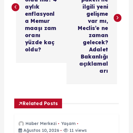
ı
aylık
ilgili yeni
g
enflasyonl
gelişme
a Memur
var mı,
e
maaşı zam
Meclis’e ne
oranı
zaman
z
yüzde kaç
gelecek?
oldu?
Adalet
i
Bakanlığı
açıklamal
arı
n
m
e
Related Posts
s
Haber Merkezi
Yaşam
Ağustos 10, 2026
11 views