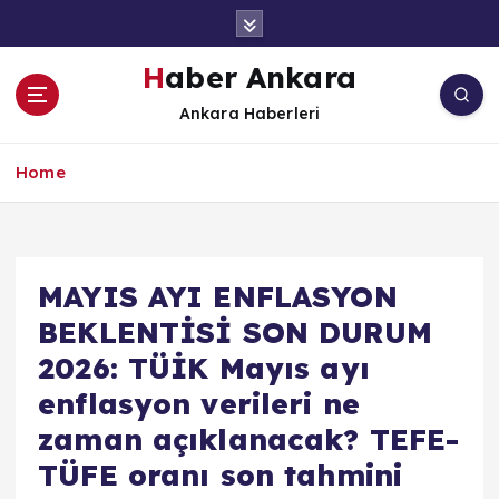
İ
ç
e
Haber Ankara
r
Ankara Haberleri
i
ğ
e
Home
a
t
l
a
MAYIS AYI ENFLASYON
BEKLENTİSİ SON DURUM
2026: TÜİK Mayıs ayı
enflasyon verileri ne
zaman açıklanacak? TEFE-
TÜFE oranı son tahmini