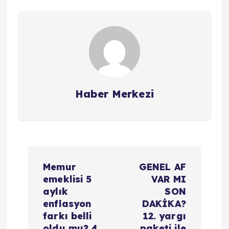
Haber Merkezi
Y
Memur
GENEL AF
a
emeklisi 5
VAR MI
aylık
SON
z
enflasyon
DAKİKA?
farkı belli
12. yargı
oldu mu? 4
paketi ile