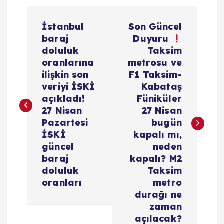
Y
İstanbul
Son Güncel
a
baraj
Duyuru
doluluk
Taksim
z
oranlarına
metrosu ve
ilişkin son
⁠F1 Taksim-
ı
veriyi İSKİ
Kabataş
açıkladı!
Füniküler
g
27 Nisan
27 Nisan
Pazartesi
bugün
e
İSKİ
kapalı mı,
güncel
neden
z
baraj
kapalı? M2
doluluk
Taksim
i
oranları
metro
durağı ne
zaman
n
açılacak?