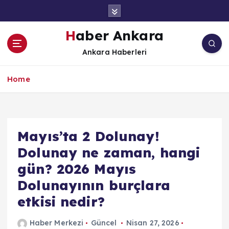
İ
ç
e
Haber Ankara
r
Ankara Haberleri
i
ğ
e
Home
a
t
l
a
Mayıs’ta 2 Dolunay!
Dolunay ne zaman, hangi
gün? 2026 Mayıs
Dolunayının burçlara
etkisi nedir?
Haber Merkezi
Güncel
Nisan 27, 2026