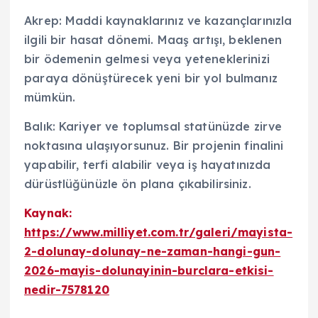
Akrep: Maddi kaynaklarınız ve kazançlarınızla
ilgili bir hasat dönemi. Maaş artışı, beklenen
bir ödemenin gelmesi veya yeteneklerinizi
paraya dönüştürecek yeni bir yol bulmanız
mümkün.
Balık: Kariyer ve toplumsal statünüzde zirve
noktasına ulaşıyorsunuz. Bir projenin finalini
yapabilir, terfi alabilir veya iş hayatınızda
dürüstlüğünüzle ön plana çıkabilirsiniz.
Kaynak:
https://www.milliyet.com.tr/galeri/mayista-
2-dolunay-dolunay-ne-zaman-hangi-gun-
2026-mayis-dolunayinin-burclara-etkisi-
nedir-7578120