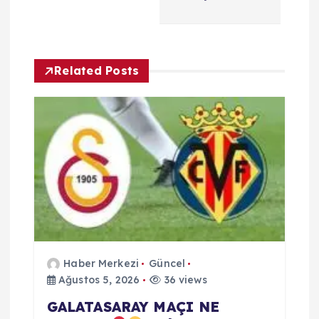
m
e
Related Posts
s
i
Haber Merkezi
Güncel
Ağustos 5, 2026
36 views
GALATASARAY MAÇI NE