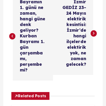
Bayramın
İzmir
a
1. günü ne
GEDİZ 23-
zaman,
24 Mayıs
z
hangi güne
elektirik
denk
kesintisi:
ı
geliyor?
İzmir’de
Kurban
hangi
g
Bayramı 1.
ilçelerde
gün
elektirik
e
çarşamba
yok, ne
mı,
zaman
z
perşembe
gelecek?
mi?
i
n
Related Posts
m