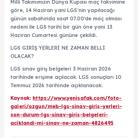
Milli Takımımızın Dünya Kupası maç takvimine
göre, 14 Haziran yani LGS'nin yapılacağı
günün sabahında saat 07.00’de maç olması
nedeni ile LGS tarihi bir gün öne yani 13
Haziran Cumartesi gününe çekildi.
LGS GİRİŞ YERLERİ NE ZAMAN BELLİ
OLACAK?
LGS sınav giriş belgeleri 3 Haziran 2026
tarihinde erişime açılacak. LGS sonuçları 10
Temmuz 2026 tarihinde açıklanacak.
Kaynak:
https://www.yenisafak.com/foto-
galeri/ozgun/meb-lgs-sinav-giris-yerleri-
son-durum-lgs-sinav-giris-belgeleri-
aciklandi-mi-sinav-ne-zaman-4826495