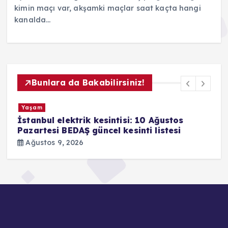
kimin maçı var, akşamki maçlar saat kaçta hangi
kanalda…
Bunlara da Bakabilirsiniz!
Yaşam
İstanbul elektrik kesintisi: 10 Ağustos
A
Pazartesi BEDAŞ güncel kesinti listesi
G
g
Ağustos 9, 2026