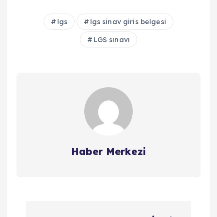
lgs
lgs sinav giris belgesi
LGS sınavı
Haber Merkezi
Y