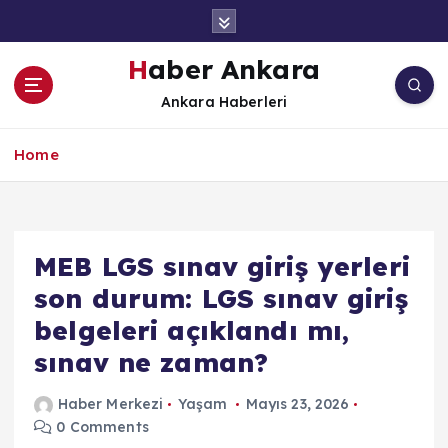
İ
ç
e
Haber Ankara
r
Ankara Haberleri
i
ğ
e
Home
a
t
l
a
MEB LGS sınav giriş yerleri
son durum: LGS sınav giriş
belgeleri açıklandı mı,
sınav ne zaman?
Haber Merkezi
Yaşam
Mayıs 23, 2026
0 Comments