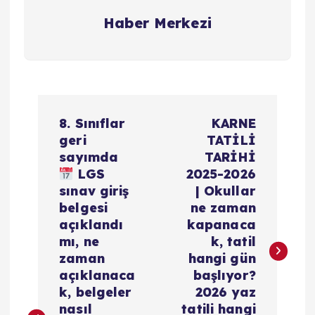
Haber Merkezi
Y
8. Sınıflar
KARNE
a
geri
TATİLİ
sayımda
TARİHİ
z
LGS
2025-2026
sınav giriş
| Okullar
ı
belgesi
ne zaman
açıklandı
kapanaca
g
mı, ne
k, tatil
zaman
hangi gün
e
açıklanaca
başlıyor?
k, belgeler
2026 yaz
nasıl
tatili hangi