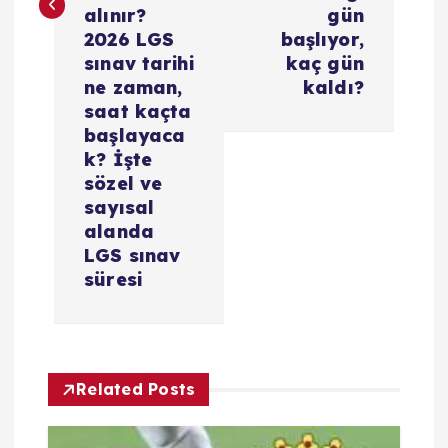
z
alınır?
gün
i
2026 LGS
başlıyor,
sınav tarihi
kaç gün
ne zaman,
kaldı?
n
saat kaçta
başlayaca
m
k? İşte
sözel ve
e
sayısal
alanda
s
LGS sınav
süresi
i
Related Posts