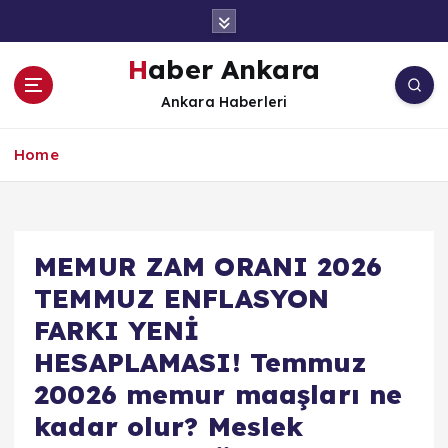
İ
ç
e
Haber Ankara
r
Ankara Haberleri
i
ğ
e
Home
a
t
l
a
MEMUR ZAM ORANI 2026
TEMMUZ ENFLASYON
FARKI YENİ
HESAPLAMASI! Temmuz
20026 memur maaşları ne
kadar olur? Meslek