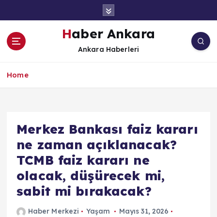
İ
ç
e
Haber Ankara
r
Ankara Haberleri
i
ğ
e
Home
a
t
l
a
Merkez Bankası faiz kararı
ne zaman açıklanacak?
TCMB faiz kararı ne
olacak, düşürecek mi,
sabit mi bırakacak?
Haber Merkezi
Yaşam
Mayıs 31, 2026