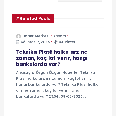
i
n
Related Posts
m
Haber Merkezi
Yaşam
e
Ağustos 9, 2026
44 views
Teknika Plast halka arz ne
s
zaman, kaç lot verir, hangi
bankalarda var?
i
Anasayfa Özgün Özgün Haberler Teknika
Plast halka arz ne zaman, kaç lot verir,
hangi bankalarda var? Teknika Plast halka
arz ne zaman, kaç lot verir, hangi
bankalarda var? 23:54, 09/08/2026,…