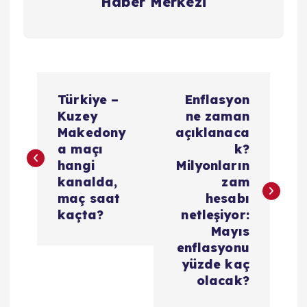
Haber Merkezi
Y
Türkiye –
Enflasyon
a
Kuzey
ne zaman
Makedony
açıklanaca
z
a maçı
k?
hangi
Milyonların
ı
kanalda,
zam
maç saat
hesabı
g
kaçta?
netleşiyor:
Mayıs
e
enflasyonu
yüzde kaç
z
olacak?