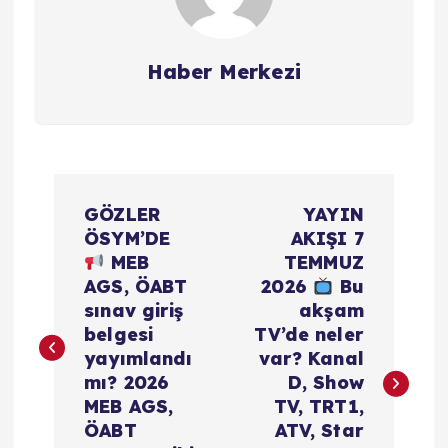
Haber Merkezi
Y
GÖZLER
YAYIN
a
ÖSYM’DE
AKIŞI 7
MEB
TEMMUZ
z
AGS, ÖABT
2026
Bu
sınav giriş
akşam
ı
belgesi
TV’de neler
yayımlandı
var? Kanal
g
mı? 2026
D, Show
MEB AGS,
TV, TRT1,
e
ÖABT
ATV, Star