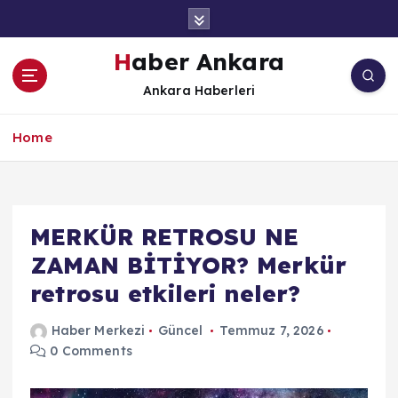
İ
ç
e
Haber Ankara
r
Ankara Haberleri
i
ğ
e
Home
a
t
l
a
MERKÜR RETROSU NE
ZAMAN BİTİYOR? Merkür
retrosu etkileri neler?
Haber Merkezi
Güncel
Temmuz 7, 2026
0 Comments