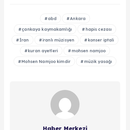
abd
Ankara
çankaya kaymakamlığı
hapis cezası
İran
i̇ranlı müzisyen
konser iptali
kuran ayetleri
mohsen namjoo
Mohsen Namjoo kimdir
müzik yasağı
Haber Merkezi