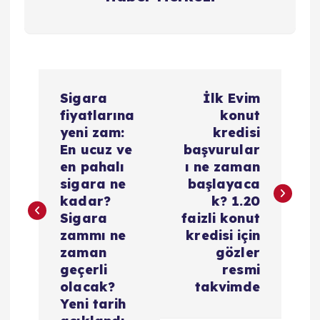
Y
Sigara
İlk Evim
a
fiyatlarına
konut
yeni zam:
kredisi
z
En ucuz ve
başvurular
en pahalı
ı ne zaman
ı
sigara ne
başlayaca
kadar?
k? 1.20
g
Sigara
faizli konut
zammı ne
kredisi için
e
zaman
gözler
geçerli
resmi
z
olacak?
takvimde
Yeni tarih