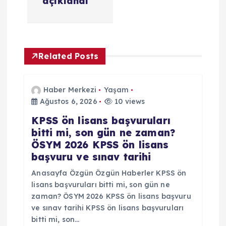
i
açıklandı
n
m
Related Posts
e
Haber Merkezi
Yaşam
s
Ağustos 6, 2026
10 views
KPSS ön lisans başvuruları
i
bitti mi, son gün ne zaman?
ÖSYM 2026 KPSS ön lisans
başvuru ve sınav tarihi
Anasayfa Özgün Özgün Haberler KPSS ön
lisans başvuruları bitti mi, son gün ne
zaman? ÖSYM 2026 KPSS ön lisans başvuru
ve sınav tarihi KPSS ön lisans başvuruları
bitti mi, son…