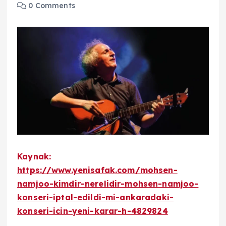
0 Comments
Kaynak:
https://www.yenisafak.com/mohsen-
namjoo-kimdir-nerelidir-mohsen-namjoo-
konseri-iptal-edildi-mi-ankaradaki-
konseri-icin-yeni-karar-h-4829824