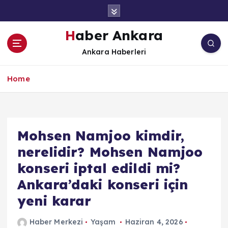
İ
ç
e
Haber Ankara
r
Ankara Haberleri
i
ğ
e
Home
a
t
l
a
Mohsen Namjoo kimdir,
nerelidir? Mohsen Namjoo
konseri iptal edildi mi?
Ankara’daki konseri için
yeni karar
Haber Merkezi
Yaşam
Haziran 4, 2026