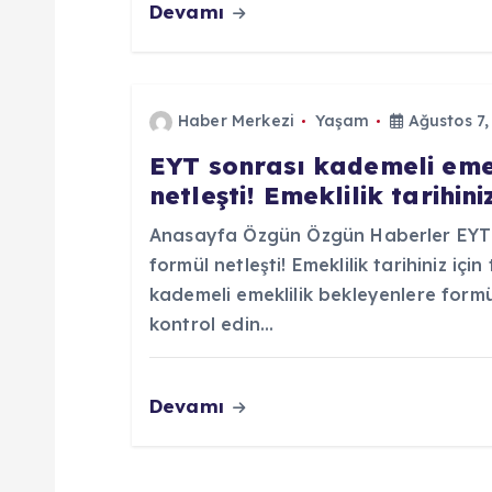
Devamı
e
s
Haber Merkezi
Yaşam
Ağustos 7,
i
EYT sonrası kademeli eme
netleşti! Emeklilik tarihin
Anasayfa Özgün Özgün Haberler EYT s
formül netleşti! Emeklilik tarihiniz iç
kademeli emeklilik bekleyenlere formül 
kontrol edin…
Devamı