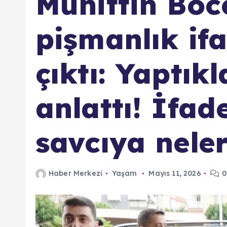
Muhittin Böc
pişmanlık if
çıktı: Yaptıkl
anlattı! İfad
savcıya neler
Haber Merkezi
Yaşam
Mayıs 11, 2026
0