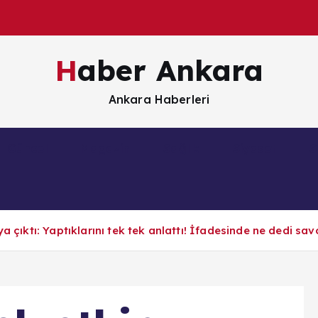
Haber Ankara
Ankara Haberleri
Güncel
Magazin
Sağlık
Siyaset
S
a çıktı: Yaptıklarını tek tek anlattı! İfadesinde ne dedi sav