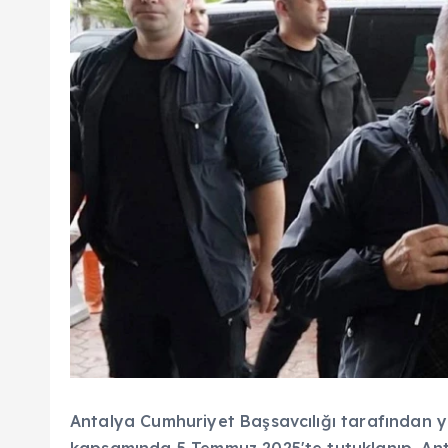
Antalya Cumhuriyet Başsavcılığı tarafından yü
kapsamında 5 Temmuz 2025'te tutuklanıp, Ant