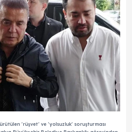
rütülen 'rüşvet' ve 'yolsuzluk' soruşturması
alya Büyükşehir Belediye Başkanlığı görevinden