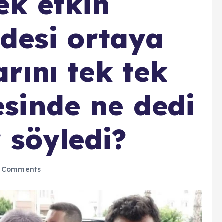
ek etkin
adesi ortaya
arını tek tek
esinde ne dedi
 söyledi?
 Comments