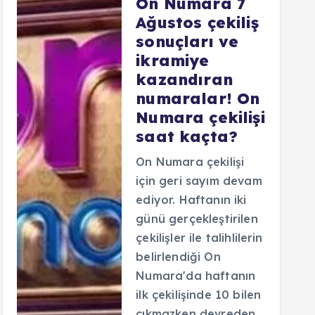
On Numara 7
Ağustos çekiliş
sonuçları ve
ikramiye
kazandıran
numaralar! On
Numara çekilişi
saat kaçta?
On Numara çekilişi
için geri sayım devam
ediyor. Haftanın iki
günü gerçekleştirilen
çekilişler ile talihlilerin
belirlendiği On
Numara'da haftanın
ilk çekilişinde 10 bilen
çıkmazken devreden