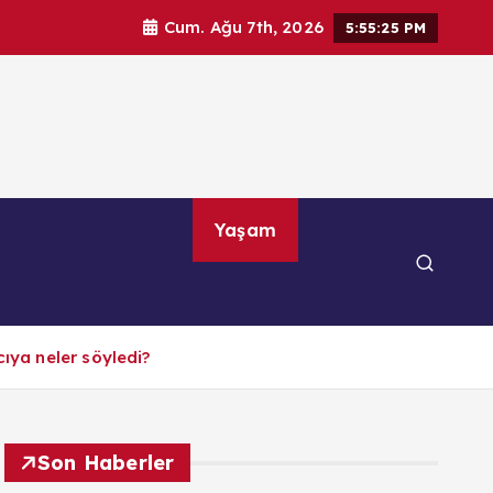
Cum. Ağu 7th, 2026
5:55:26 PM
por
Teknoloji
Yaşam
cıya neler söyledi?
Son Haberler