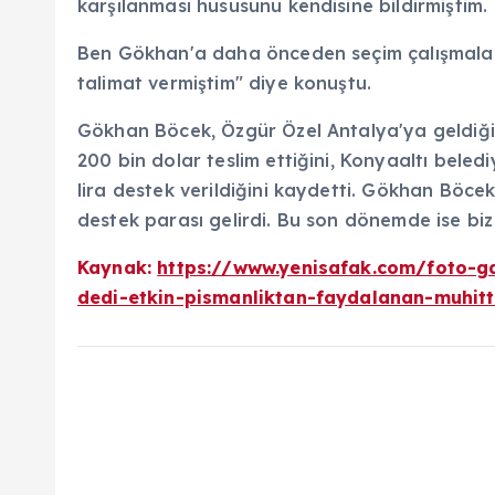
karşılanması hususunu kendisine bildirmiştim.
Ben Gökhan'a daha önceden seçim çalışmaları
talimat vermiştim" diye konuştu.
Gökhan Böcek, Özgür Özel Antalya'ya geldiğind
200 bin dolar teslim ettiğini, Konyaaltı beled
lira destek verildiğini kaydetti. Gökhan Böc
destek parası gelirdi. Bu son dönemde ise biz
Kaynak:
https://www.yenisafak.com/foto-ga
dedi-etkin-pismanliktan-faydalanan-muhitt