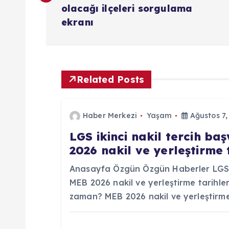
z
olacağı ilçeleri sorgulama
ekranı
ı
g
Related Posts
e
Haber Merkezi
Yaşam
Ağustos 7,
z
LGS ikinci nakil tercih b
2026 nakil ve yerleştirme 
i
Anasayfa Özgün Özgün Haberler LGS ik
n
MEB 2026 nakil ve yerleştirme tarihleri
zaman? MEB 2026 nakil ve yerleştirme
m