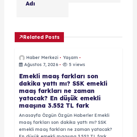
Adı
ı
g
Related Posts
e
z
Haber Merkezi
Yaşam
Ağustos 7, 2026
5 views
i
Emekli maaş farkları son
dakika yattı mı? SSK emekli
n
maaş farkları ne zaman
yatacak? En düşük emekli
m
maaşına 3.552 TL fark
e
Anasayfa Özgün Özgün Haberler Emekli
maaş farkları son dakika yattı mı? SSK
s
emekli maaş farkları ne zaman yatacak?
En düşük emekli maaşına 3.552 TL fark