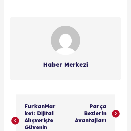
Haber Merkezi
Y
FurkanMar
Parça
a
ket: Dijital
Bezlerin
Alışverişte
Avantajları
z
Güvenin