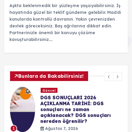
Aşkta beklenmedik bir yüzleşme yaşayabilirsiniz. İş
hayatında güzel bir teklif gündeme gelebilir. Maddi
konularda kontrollü davranın. Yakın çevrenizden
destek göreceksiniz. Baş ağrılarına dikkat edin.
Partnerinizle önemli bir konuyu çözüme
kavuşturabilirsiniz.…
Bunlara da Bakabilirsiniz!
Güncel
YKS TERCİH SONUÇLARI 2026:
Üniversite sınavı YKS tercih
sonuçları açıklandı mı, ne
arı
zaman açıklanacak?
Ağustos 7, 2026
2