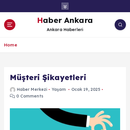
İ
ç
e
Haber Ankara
r
Ankara Haberleri
i
ğ
e
Home
a
t
l
a
Müşteri Şikayetleri
Haber Merkezi
Yaşam
Ocak 19, 2025
0 Comments