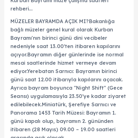
Kurban Bayramı müze çalışma saatleri
rehberi…
MÜZELER BAYRAMDA AÇIK MI?Bakanlığa
bağlı müzeler genel kural olarak Kurban
Bayramı'nın birinci günü dini vecibeler
nedeniyle saat 13.00’ten itibaren kapılarını
açıyor.Bayramın diğer günlerinde ise normal
mesai saatlerinde hizmet vermeye devam
ediyor.Yerebatan Sarnıcı: Bayramın birinci
günü saat 12.00 itibarıyla kapılarını açacak.
Ayrıca bayram boyunca "Night Shift" (Gece
Seansı) uygulamasıyla 23.50’ye kadar ziyaret
edilebilecek.Miniatürk, Şerefiye Sarnıcı ve
Panorama 1453 Tarih Müzesi: Bayramın 1.
günü kapalı olup, bayramın 2. gününden
itibaren (28 Mayıs) 09.00 – 19.00 saatleri
arasında açık olacak.