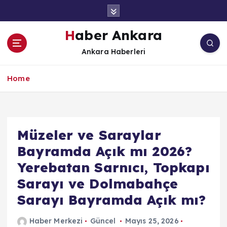
İ
ç
e
Haber Ankara
r
Ankara Haberleri
i
ğ
e
Home
a
t
l
a
Müzeler ve Saraylar
Bayramda Açık mı 2026?
Yerebatan Sarnıcı, Topkapı
Sarayı ve Dolmabahçe
Sarayı Bayramda Açık mı?
Haber Merkezi
Güncel
Mayıs 25, 2026