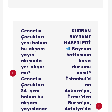
Y
Cennetin
KURBAN
a
Çocukları
BAYRAMI
yeni bölüm
HABERLERİ
z
bu akşam
Bayram
yayın
haftasının
ı
akışında
hava
yer alıyor
durumu
g
mu?
nasıl?
Cennetin
İstanbul’d
e
Çocukları
an
34. yeni
Ankara’ya,
z
bölüm bu
İzmir’den
akşam
Bursa’ya,
yayınlanac
Antalya’da