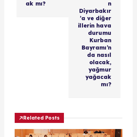
i
ak mı?
n
Diyarbakır
n
’a ve diğer
illerin hava
m
durumu
Kurban
e
Bayramı’n
da nasıl
s
olacak,
yağmur
i
yağacak
mı?
Related Posts