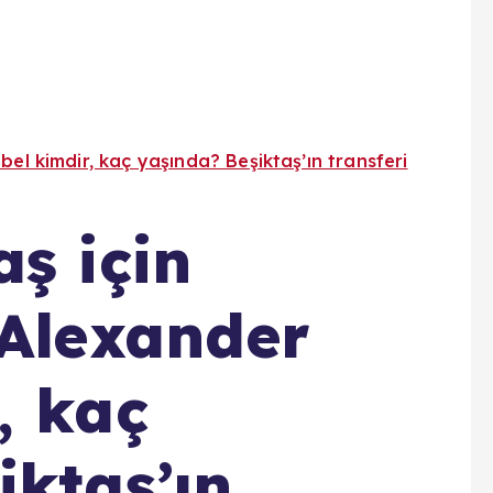
bel kimdir, kaç yaşında? Beşiktaş’ın transferi
ş için
 Alexander
, kaç
iktaş’ın