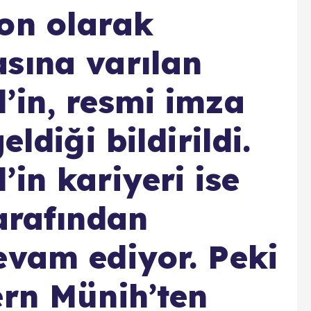
on olarak
sına varılan
’in, resmi imza
eldiği bildirildi.
in kariyeri ise
tarafından
evam ediyor. Peki
ern Münih’ten