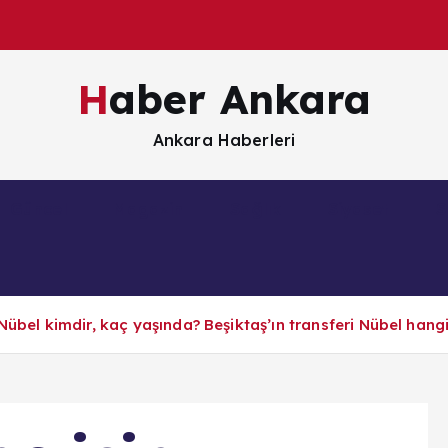
Haber Ankara
Ankara Haberleri
Güncel
Magazin
Sağlık
Siyaset
S
Nübel kimdir, kaç yaşında? Beşiktaş’ın transferi Nübel han