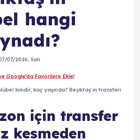
bel hangi
oynadı?
 07/07/2026
, Salı
ve Google’da Favorilere Ekle!
zon için transfer
ız kesmeden