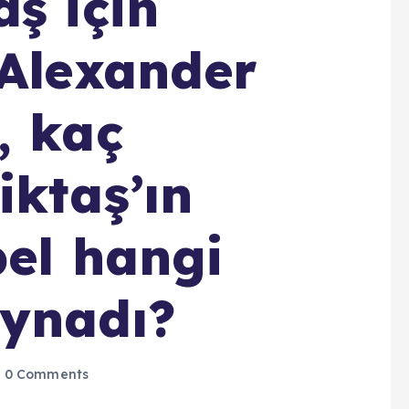
ş için
 Alexander
, kaç
iktaş’ın
bel hangi
oynadı?
0 Comments