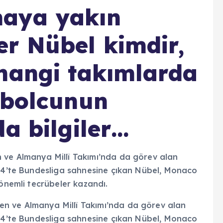
aya yakın
r Nübel kimdir,
hangi takımlarda
tbolcunun
a bilgiler…
 ve Almanya Millî Takımı’nda da görev alan
 04’te Bundesliga sahnesine çıkan Nübel, Monaco
 önemli tecrübeler kazandı.