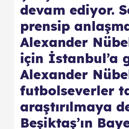
devam ediyor. S
prensip anlaşma
Alexander Nübel
için İstanbul’a g
Alexander Nübel’
futbolseverler 
araştırılmaya d
Beşiktaş’ın Bay