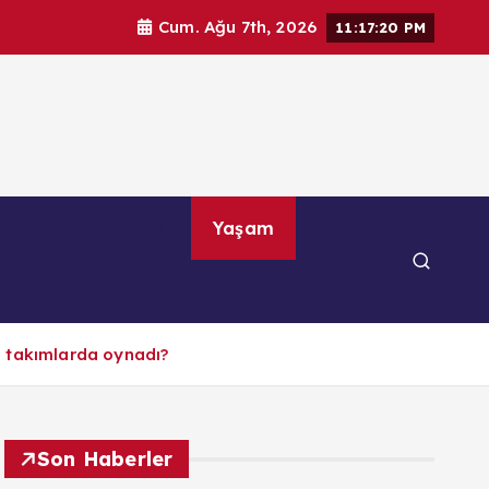
Cum. Ağu 7th, 2026
11:17:21 PM
por
Teknoloji
Yaşam
gi takımlarda oynadı?
Son Haberler