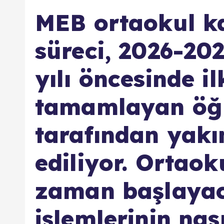
MEB ortaokul ka
süreci, 2026-20
yılı öncesinde i
tamamlayan öğre
tarafından yakı
ediliyor. Ortaok
zaman başlayac
işlemlerinin nas