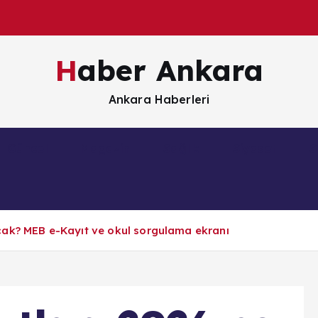
Haber Ankara
Ankara Haberleri
Güncel
Magazin
Sağlık
Siyaset
S
cak? MEB e-Kayıt ve okul sorgulama ekranı