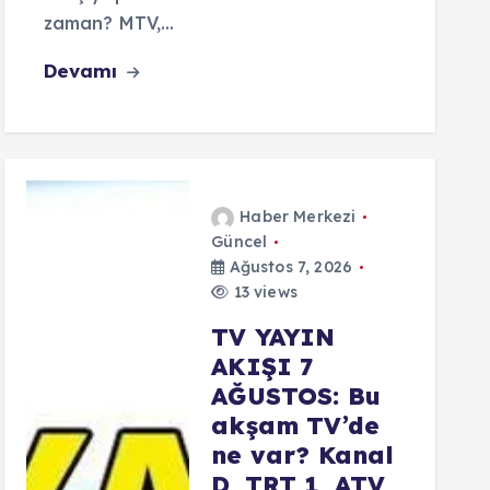
zaman? MTV,…
Devamı
Haber Merkezi
Güncel
Ağustos 7, 2026
13 views
TV YAYIN
AKIŞI 7
AĞUSTOS: Bu
akşam TV’de
ne var? Kanal
D, TRT 1, ATV,