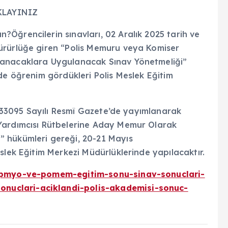
KLAYINIZ
Öğrencilerin sınavları, 02 Aralık 2025 tarih ve
ürürlüğe giren “Polis Memuru veya Komiser
tanacaklara Uygulanacak Sınav Yönetmeliği”
de öğrenim gördükleri Polis Meslek Eğitim
ve 33095 Sayılı Resmî Gazete’de yayımlanarak
Yardımcısı Rütbelerine Aday Memur Olarak
 hükümleri gereği, 20-21 Mayıs
slek Eğitim Merkezi Müdürlüklerinde yapılacaktır.
i/pmyo-ve-pomem-egitim-sonu-sinav-sonuclari-
nuclari-aciklandi-polis-akademisi-sonuc-