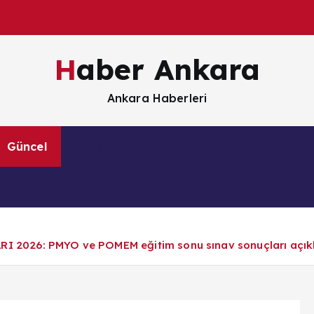
Haber Ankara
Ankara Haberleri
Güncel
Magazin
Sağlık
Siyaset
S
26: PMYO ve POMEM eğitim sonu sınav sonuçları açıklan