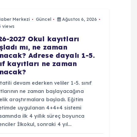
Haber Merkezi
Güncel
Ağustos 6, 2026
 views
26-2027 Okul kayıtları
şladı mı, ne zaman
ınacak? Adrese dayalı 1-5.
nıf kayıtları ne zaman
ınacak?
tatili devam ederken veliler 1-5. sınıf
ıtlarının ne zaman başlayacağına
lik araştırmalara başladı. Eğitim
etimde uygulanan 4+4+4 sistemi
amında ilk 4 yıllık süreç boyunca
nciler İlkokul, sonraki 4 yıl…