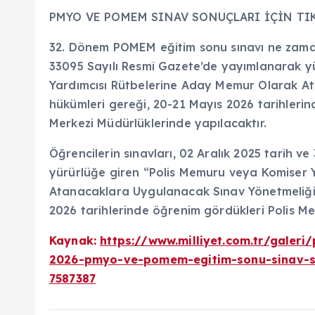
PMYO VE POMEM SINAV SONUÇLARI İÇİN TI
32. Dönem POMEM eğitim sonu sınavı ne zaman?
33095 Sayılı Resmî Gazete’de yayımlanarak y
Yardımcısı Rütbelerine Aday Memur Olarak A
hükümleri gereği, 20-21 Mayıs 2026 tarihlerin
Merkezi Müdürlüklerinde yapılacaktır.
Öğrencilerin sınavları, 02 Aralık 2025 tarih 
yürürlüğe giren “Polis Memuru veya Komiser 
Atanacaklara Uygulanacak Sınav Yönetmeliği”
2026 tarihlerinde öğrenim gördükleri Polis Me
Kaynak:
https://www.milliyet.com.tr/galer
2026-pmyo-ve-pomem-egitim-sonu-sinav-so
7587387