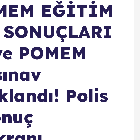
MEM EĞİTİM
 SONUÇLARI
 ve POMEM
sınav
klandı! Polis
onuç
kranı