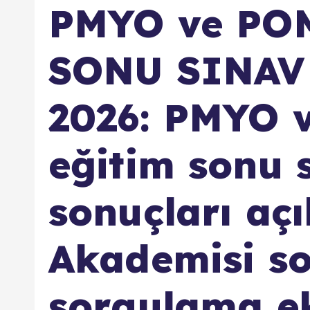
PMYO ve PO
SONU SINAV
2026: PMYO
eğitim sonu 
sonuçları açı
Akademisi s
sorgulama e