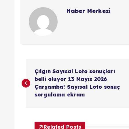
Haber Merkezi
Y
Çılgın Sayısal Loto sonuçları
a
belli oluyor 13 Mayıs 2026
Çarşamba! Sayısal Loto sonuç
z
sorgulama ekranı
ı
Related Posts