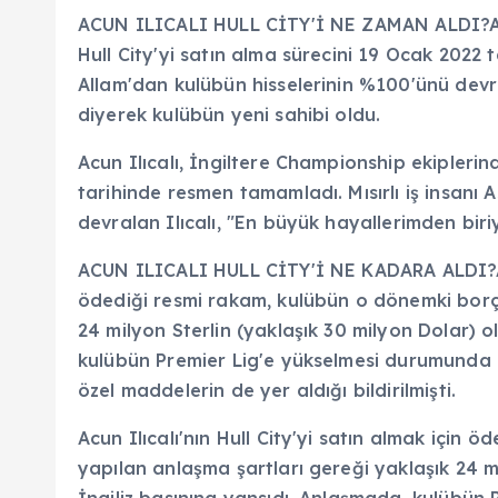
ACUN ILICALI HULL CİTY'İ NE ZAMAN ALDI?Acun
Hull City'yi satın alma sürecini 19 Ocak 2022 
Allam'dan kulübün hisselerinin %100'ünü devra
diyerek kulübün yeni sahibi oldu.
Acun Ilıcalı, İngiltere Championship ekiplerin
tarihinde resmen tamamladı. Mısırlı iş insanı
devralan Ilıcalı, "En büyük hayallerimden biri
ACUN ILICALI HULL CİTY'İ NE KADARA ALDI?Acun 
ödediği resmi rakam, kulübün o dönemki borçl
24 milyon Sterlin (yaklaşık 30 milyon Dolar) o
kulübün Premier Lig'e yükselmesi durumunda 
özel maddelerin de yer aldığı bildirilmişti.
Acun Ilıcalı'nın Hull City'yi satın almak için
yapılan anlaşma şartları gereği yaklaşık 24 m