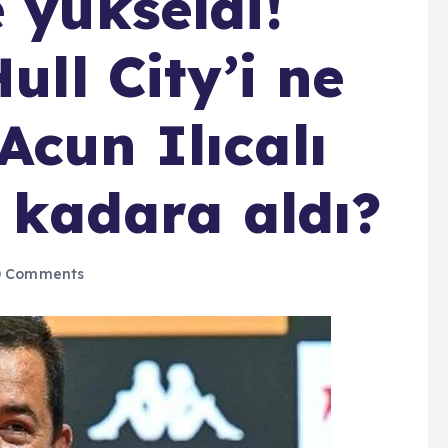
 yükseldi!
ull City’i ne
Acun Ilıcalı
e kadara aldı?
 Comments