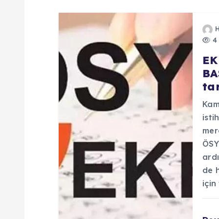
4 
EK
BA
ta
Kam
ist
mer
ÖSYM
ard
de 
için