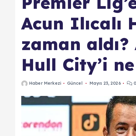
Premier Lig’e
Acun Ilıcalı H
zaman aldı? 
Hull City’i n
Haber Merkezi
Güncel
Mayıs 23, 2026
0