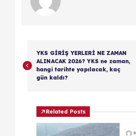
Y
YKS GİRİŞ YERLERİ NE ZAMAN
a
ALINACAK 2026? YKS ne zaman,
hangi tarihte yapılacak, kaç
z
gün kaldı?
ı
g
Related Posts
e