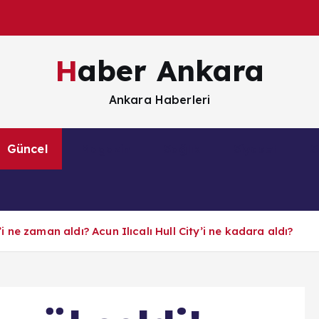
Haber Ankara
Ankara Haberleri
Güncel
Magazin
Sağlık
Siyaset
S
’i ne zaman aldı? Acun Ilıcalı Hull City’i ne kadara aldı?