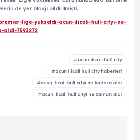
 Premier Lig'e yükselmesi durumunda eski sahibine
in de yer aldığı bildirilmişti.
remier-lige-yukseldi-acun-ilicali-hull-cityi-ne-
a-aldi-7593272
acun ilicali hull city
acun ilicali hull city haberleri
acun ilicali hull cityi ne kadara aldi
acun ilicali hull cityi ne zaman aldi