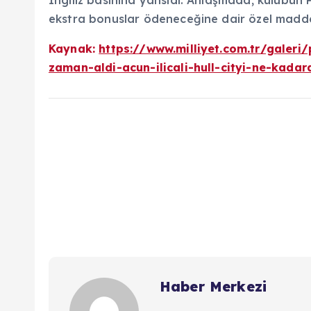
İngiliz basınına yansıdı. Anlaşmada, kulübün
ekstra bonuslar ödeneceğine dair özel maddeler
Kaynak:
https://www.milliyet.com.tr/galeri/p
zaman-aldi-acun-ilicali-hull-cityi-ne-kadar
Haber Merkezi