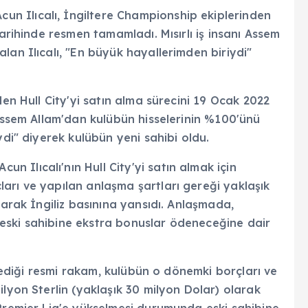
 Ilıcalı, İngiltere Championship ekiplerinden
tarihinde resmen tamamladı. Mısırlı iş insanı Assem
lan Ilıcalı, "En büyük hayallerimden biriydi"
den Hull City'yi satın alma sürecini 19 Ocak 2022
 Assem Allam'dan kulübün hisselerinin %100'ünü
ydi" diyerek kulübün yeni sahibi oldu.
Ilıcalı'nın Hull City'yi satın almak için
arı ve yapılan anlaşma şartları gereği yaklaşık
larak İngiliz basınına yansıdı. Anlaşmada,
eski sahibine ekstra bonuslar ödeneceğine dair
 ödediği resmi rakam, kulübün o dönemki borçları ve
ilyon Sterlin (yaklaşık 30 milyon Dolar) olarak