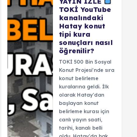
YAYIN İZLE
TOKİ YouTube
kanalındaki
Hatay konut
tipi kura
sonuçları nasıl
öğrenilir?
TOKİ 500 Bin Sosyal
Konut Projesi'nde sıra
konut belirleme
kuralarına geldi. İlk
olarak Hatay'dan
başlayan konut
belirleme kurası için
canlı yayın saati,
tarihi, kanalı belli
oldu. Hatay'da hak