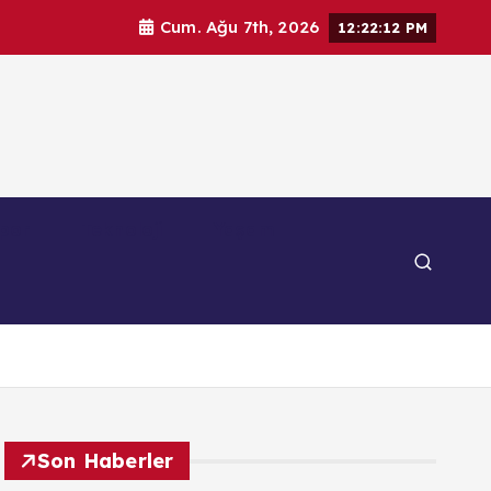
Cum. Ağu 7th, 2026
12:22:13 PM
por
Teknoloji
Yaşam
Son Haberler