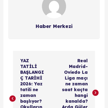
Haber Merkezi
Y
YAZ
Real
a
TATİLİ
Madrid-
BAŞLANGI
Oviedo La
z
Ç TARİHİ
Liga maçı
2026: Yaz
ne zaman
ı
tatili ne
saat kaçta
zaman
hangi
g
başlıyor?
kanalda?
Okulların
Arda Güler