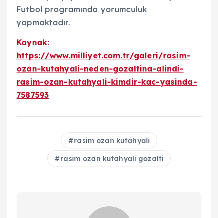
Futbol programında yorumculuk
yapmaktadır.
Kaynak:
https://www.milliyet.com.tr/galeri/rasim-
ozan-kutahyali-neden-gozaltina-alindi-
rasim-ozan-kutahyali-kimdir-kac-yasinda-
7587593
rasim ozan kutahyali
rasim ozan kutahyali gozalti