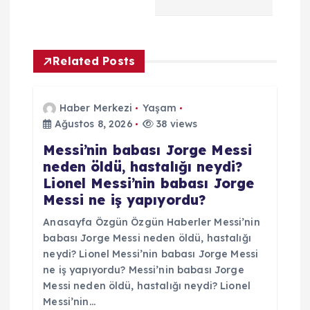
g
e
Related Posts
z
Haber Merkezi
Yaşam
i
Ağustos 8, 2026
38 views
Messi’nin babası Jorge Messi
n
neden öldü, hastalığı neydi?
Lionel Messi’nin babası Jorge
m
Messi ne iş yapıyordu?
e
Anasayfa Özgün Özgün Haberler Messi’nin
babası Jorge Messi neden öldü, hastalığı
s
neydi? Lionel Messi’nin babası Jorge Messi
ne iş yapıyordu? Messi’nin babası Jorge
Messi neden öldü, hastalığı neydi? Lionel
i
Messi’nin…