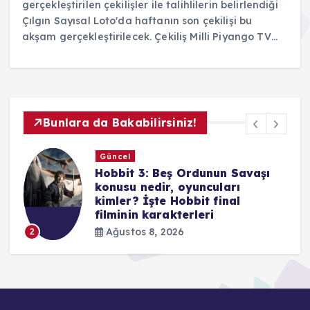
gerçekleştirilen çekilişler ile talihlilerin belirlendiği
Çılgın Sayısal Loto'da haftanın son çekilişi bu
akşam gerçekleştirilecek. Çekiliş Milli Piyango TV…
Bunlara da Bakabilirsiniz!
Güncel
Kralın Kızı (The King’s
Daughter) filmi konusu ve
oyuncu kadrosu! Kralın Kızı
(The King’s Daughter) filmi kaç
yılında çekildi?
Ağustos 8, 2026
3