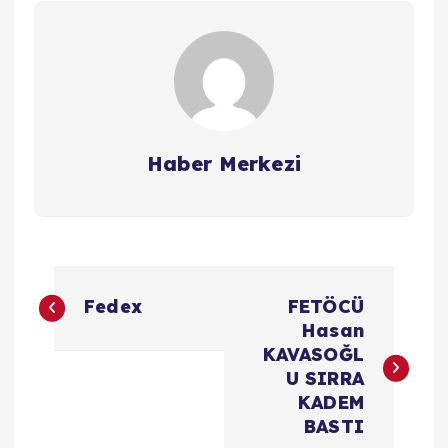
Haber Merkezi
Y
Fedex
FETÖCÜ
a
Hasan
KAVASOĞL
z
U SIRRA
KADEM
ı
BASTI