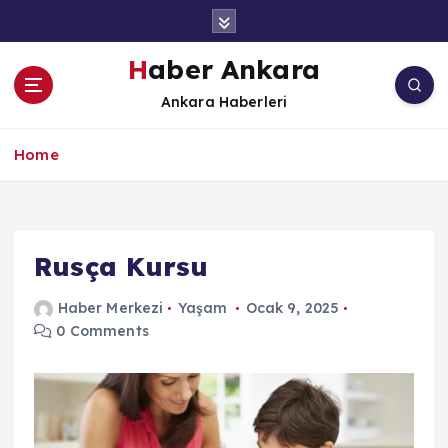
İ
ç
e
Haber Ankara
r
Ankara Haberleri
i
ğ
e
Home
a
t
l
a
Rusça Kursu
Haber Merkezi
Yaşam
Ocak 9, 2025
0 Comments