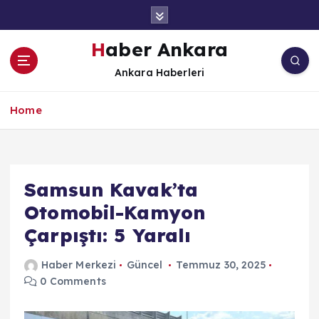
İ
ç
e
Haber Ankara
r
Ankara Haberleri
i
ğ
e
Home
a
t
l
a
Samsun Kavak’ta
Otomobil-Kamyon
Çarpıştı: 5 Yaralı
Haber Merkezi
Güncel
Temmuz 30, 2025
0 Comments