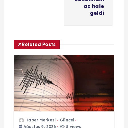
ı
az hale
g
geldi
e
z
Related Posts
i
n
m
e
s
Haber Merkezi
Güncel
Ağustos 9, 2026
5 views