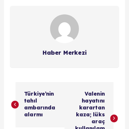
Haber Merkezi
Y
Türkiye’nin
Valenin
a
tahıl
hayatını
ambarında
karartan
z
alarmı
kaza; lüks
araç
kullanılam