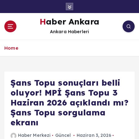
İ
ç
e
Haber Ankara
r
Ankara Haberleri
i
ğ
e
Home
a
t
l
a
Şans Topu sonuçları belli
oluyor! MPİ Şans Topu 3
Haziran 2026 açıklandı mı?
Şans Topu sorgulama
ekranı
Haber Merkezi
Güncel
Haziran 3, 2026