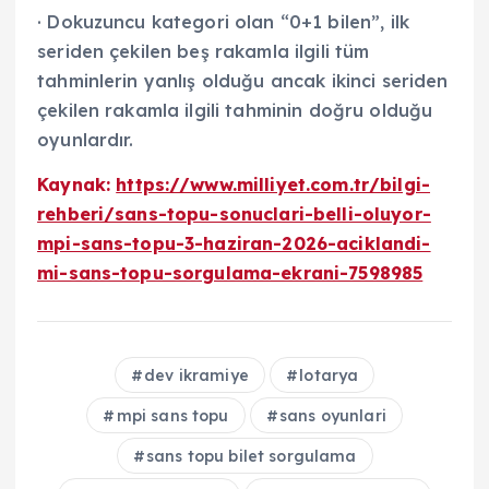
· Dokuzuncu kategori olan “0+1 bilen”, ilk
seriden çekilen beş rakamla ilgili tüm
tahminlerin yanlış olduğu ancak ikinci seriden
çekilen rakamla ilgili tahminin doğru olduğu
oyunlardır.
Kaynak:
https://www.milliyet.com.tr/bilgi-
rehberi/sans-topu-sonuclari-belli-oluyor-
mpi-sans-topu-3-haziran-2026-aciklandi-
mi-sans-topu-sorgulama-ekrani-7598985
dev ikramiye
lotarya
mpi sans topu
sans oyunlari
sans topu bilet sorgulama