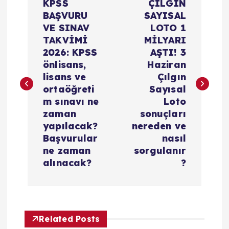
KPSS
ÇILGIN
a
BAŞVURU
SAYISAL
VE SINAV
LOTO 1
z
TAKVİMİ
MİLYARI
2026: KPSS
AŞTI! 3
ı
önlisans,
Haziran
lisans ve
Çılgın
g
ortaöğreti
Sayısal
m sınavı ne
Loto
e
zaman
sonuçları
yapılacak?
nereden ve
z
Başvurular
nasıl
ne zaman
sorgulanır
i
alınacak?
?
n
m
Related Posts