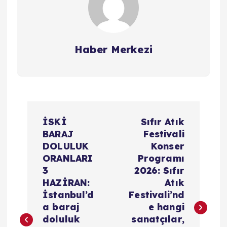
Haber Merkezi
Y
İSKİ
Sıfır Atık
a
BARAJ
Festivali
DOLULUK
Konser
z
ORANLARI
Programı
3
2026: Sıfır
ı
HAZİRAN:
Atık
İstanbul’d
Festivali’nd
g
a baraj
e hangi
doluluk
sanatçılar,