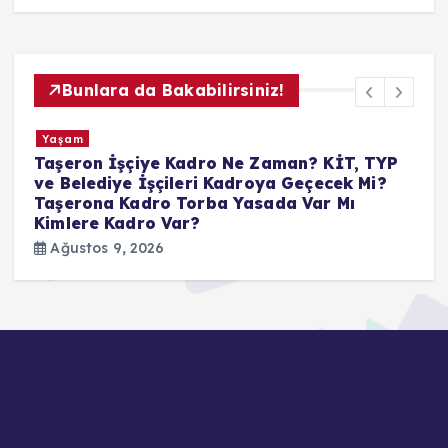
Bunlara da Bakabilirsiniz!
Güncel
YP
ALES 2 SONUÇ TARİHİ: 2026
?
ALES sonuçları ne zaman
açıklanacak? ÖSYM ALES/2
sonuç sorgulama ekranı açıldı
mı?
Ağustos 9, 2026
1