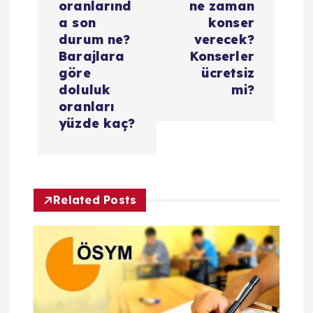
e
oranlarınd
ne zaman
a son
konser
z
durum ne?
verecek?
Barajlara
Konserler
i
göre
ücretsiz
doluluk
mi?
oranları
n
yüzde kaç?
m
e
Related Posts
s
i