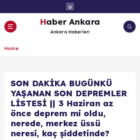
İ
ç
e
Haber Ankara
r
Ankara Haberleri
i
ğ
e
Home
a
t
l
a
SON DAKİKA BUGÜNKÜ
YAŞANAN SON DEPREMLER
LİSTESİ || 3 Haziran az
önce deprem mi oldu,
nerede, merkez üssü
neresi, kaç şiddetinde?