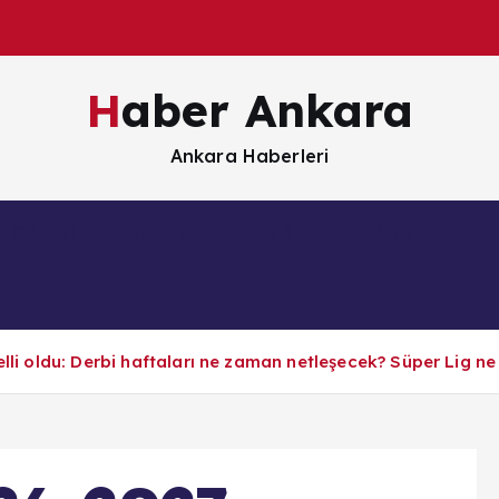
Haber Ankara
Ankara Haberleri
Güncel
Magazin
Sağlık
Siyaset
S
belli oldu: Derbi haftaları ne zaman netleşecek? Süper Lig