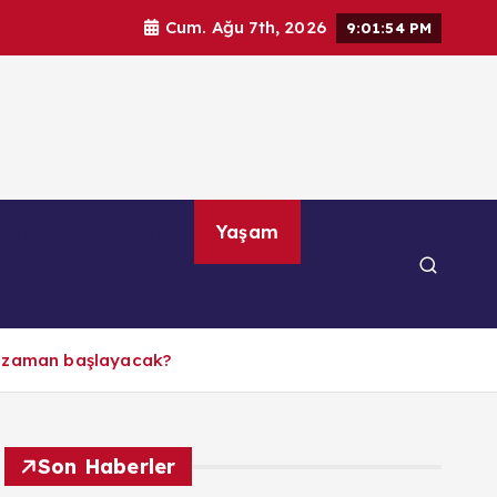
Cum. Ağu 7th, 2026
9:01:55 PM
por
Teknoloji
Yaşam
 ne zaman başlayacak?
Son Haberler