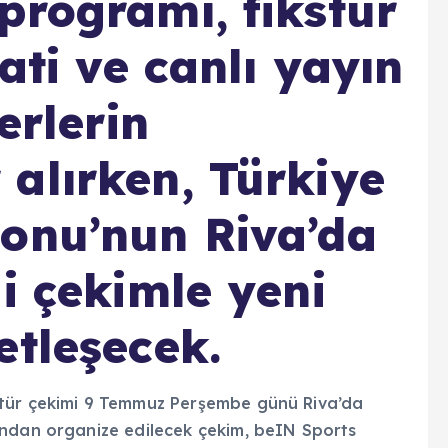
programı, fikstür
aati ve canlı yayın
erlerin
alırken, Türkiye
onu’nun Riva’da
i çekimle yeni
etleşecek.
stür çekimi 9 Temmuz Perşembe günü Riva’da
ından organize edilecek çekim, beIN Sports