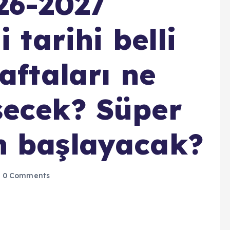
26-2027
 tarihi belli
aftaları ne
şecek? Süper
n başlayacak?
0 Comments