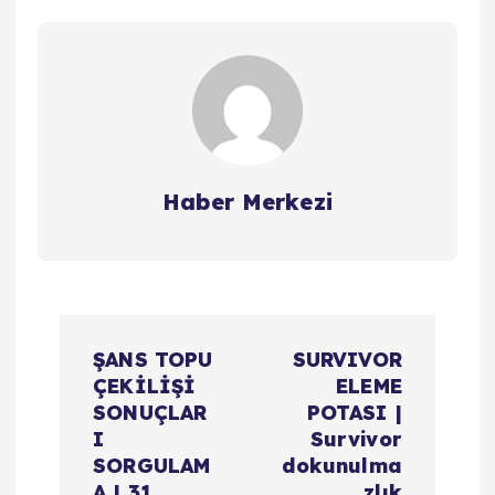
Haber Merkezi
Y
ŞANS TOPU
SURVIVOR
a
ÇEKİLİŞİ
ELEME
SONUÇLAR
POTASI |
z
I
Survivor
SORGULAM
dokunulma
A | 31
zlık