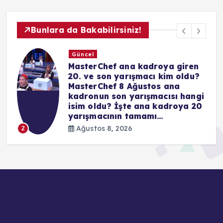
Bunlara da Bakabilirsiniz!
Güncel
CANSEVER KİMDİR, ÖLDÜ MÜ?
Şarkıcı Cansever neden öldü
hastalığı neydi? Hayatı ve
i
kariyeri…
0
Ağustos 8, 2026
3