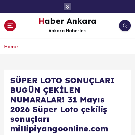
İ
ç
e
Haber Ankara
r
Ankara Haberleri
i
ğ
e
Home
a
t
l
a
SÜPER LOTO SONUÇLARI
BUGÜN ÇEKİLEN
NUMARALAR! 31 Mayıs
2026 Süper Loto çekiliş
sonuçları
millipiyangoonline.com