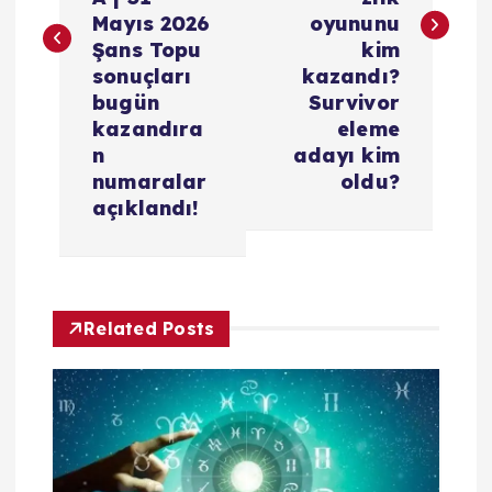
ı
Mayıs 2026
oyununu
g
Şans Topu
kim
sonuçları
kazandı?
e
bugün
Survivor
kazandıra
eleme
z
n
adayı kim
numaralar
oldu?
i
açıklandı!
n
m
Related Posts
e
s
i