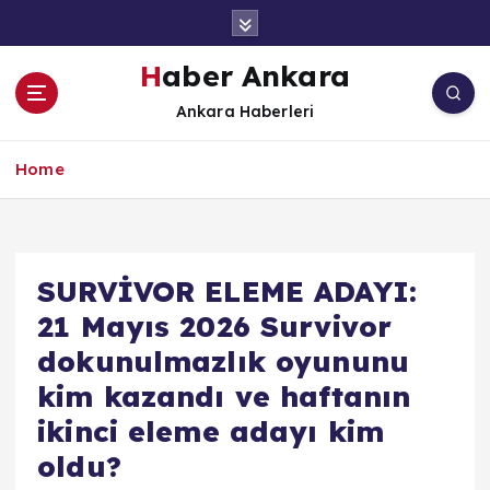
İ
ç
e
Haber Ankara
r
Ankara Haberleri
i
ğ
e
Home
a
t
l
a
SURVİVOR ELEME ADAYI:
21 Mayıs 2026 Survivor
dokunulmazlık oyununu
kim kazandı ve haftanın
ikinci eleme adayı kim
oldu?