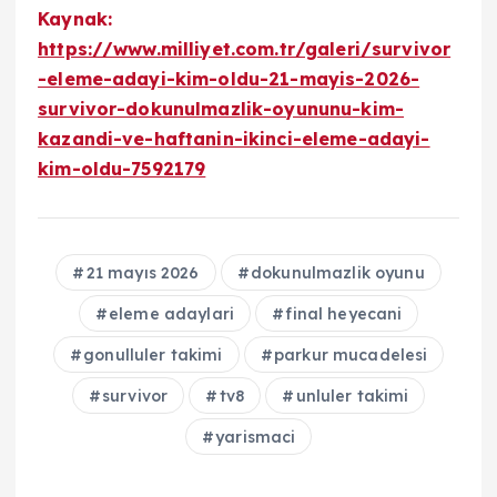
Kaynak:
https://www.milliyet.com.tr/galeri/survivor
-eleme-adayi-kim-oldu-21-mayis-2026-
survivor-dokunulmazlik-oyununu-kim-
kazandi-ve-haftanin-ikinci-eleme-adayi-
kim-oldu-7592179
21 mayıs 2026
dokunulmazlik oyunu
eleme adaylari
final heyecani
gonulluler takimi
parkur mucadelesi
survivor
tv8
unluler takimi
yarismaci