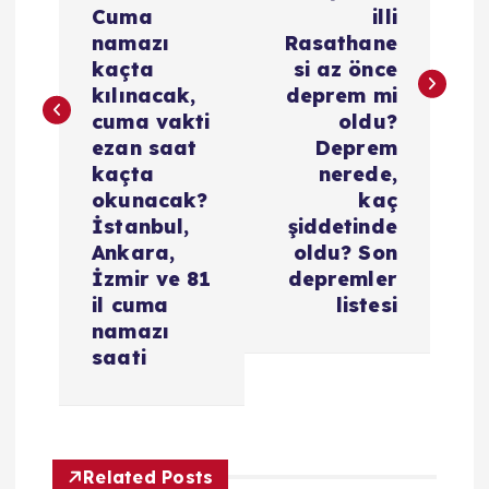
ı
Cuma
illi
g
namazı
Rasathane
kaçta
si az önce
e
kılınacak,
deprem mi
cuma vakti
oldu?
z
ezan saat
Deprem
kaçta
nerede,
i
okunacak?
kaç
İstanbul,
şiddetinde
Ankara,
oldu? Son
n
İzmir ve 81
depremler
il cuma
listesi
m
namazı
saati
e
s
i
Related Posts