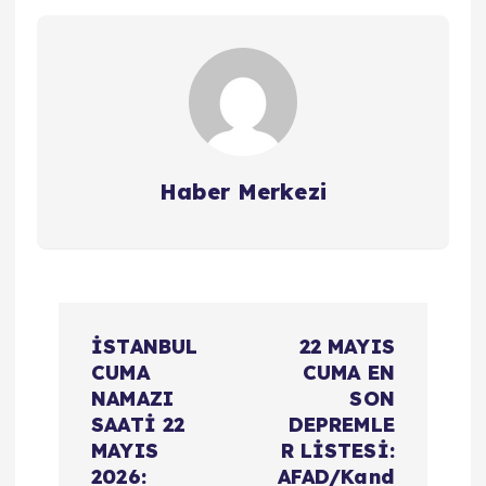
Haber Merkezi
Y
İSTANBUL
22 MAYIS
a
CUMA
CUMA EN
NAMAZI
SON
z
SAATİ 22
DEPREMLE
MAYIS
R LİSTESİ:
2026:
AFAD/Kand