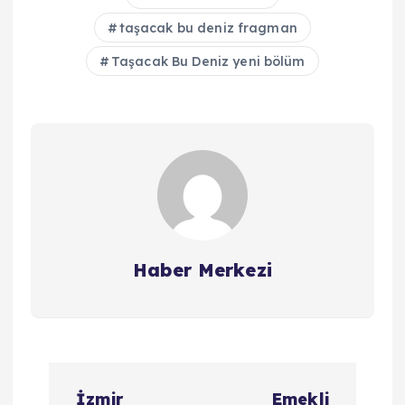
taşacak bu deniz fragman
Taşacak Bu Deniz yeni bölüm
Haber Merkezi
Y
İzmir
Emekli