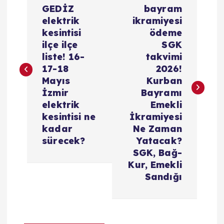
a
GEDİZ
bayram
elektrik
ikramiyesi
z
kesintisi
ödeme
ilçe ilçe
SGK
ı
liste! 16-
takvimi
17-18
2026!
g
Mayıs
Kurban
İzmir
Bayramı
e
elektrik
Emekli
kesintisi ne
İkramiyesi
z
kadar
Ne Zaman
sürecek?
Yatacak?
i
SGK, Bağ-
Kur, Emekli
Sandığı
n
m