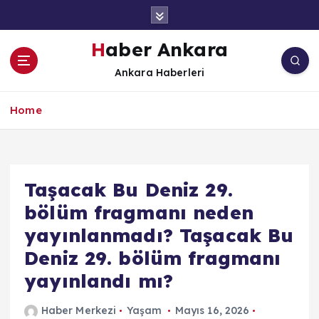
İ
ç
e
Haber Ankara
r
Ankara Haberleri
i
ğ
e
Home
a
t
l
a
Taşacak Bu Deniz 29.
bölüm fragmanı neden
yayınlanmadı? Taşacak Bu
Deniz 29. bölüm fragmanı
yayınlandı mı?
Haber Merkezi
Yaşam
Mayıs 16, 2026