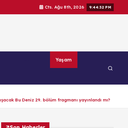
Cts. Ağu 8th, 2026
9:44:34 PM
por
Teknoloji
Yaşam
cak Bu Deniz 29. bölüm fragmanı yayınlandı mı?
Son Haberler