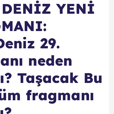
 DENİZ YENİ
MANI:
eniz 29.
anı neden
ı? Taşacak Bu
lüm fragmanı
ı?