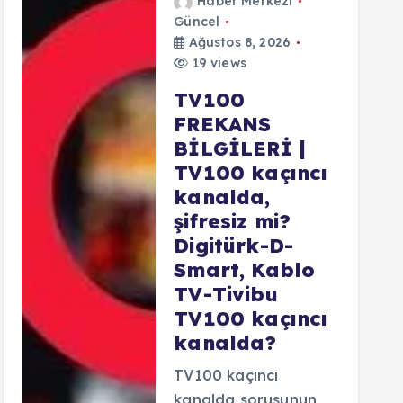
Haber Merkezi
Güncel
Ağustos 8, 2026
19 views
TV100
FREKANS
BİLGİLERİ |
TV100 kaçıncı
kanalda,
şifresiz mi?
Digitürk-D-
Smart, Kablo
TV-Tivibu
TV100 kaçıncı
kanalda?
TV100 kaçıncı
kanalda sorusunun