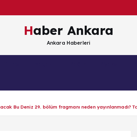
Haber Ankara
Ankara Haberleri
Güncel
Magazin
Sağlık
Siyaset
S
k Bu Deniz 29. bölüm fragmanı neden yayınlanmadı? Taşa