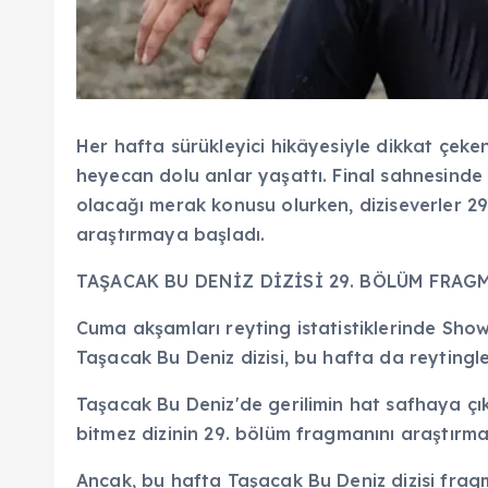
Her hafta sürükleyici hikâyesiyle dikkat çeken
heyecan dolu anlar yaşattı. Final sahnesinde
olacağı merak konusu olurken, diziseverler 2
araştırmaya başladı.
TAŞACAK BU DENİZ DİZİSİ 29. BÖLÜM FRAG
Cuma akşamları reyting istatistiklerinde Show TV
Taşacak Bu Deniz dizisi, bu hafta da reytingler
Taşacak Bu Deniz'de gerilimin hat safhaya çık
bitmez dizinin 29. bölüm fragmanını araştırm
Ancak, bu hafta Taşacak Bu Deniz dizisi frag