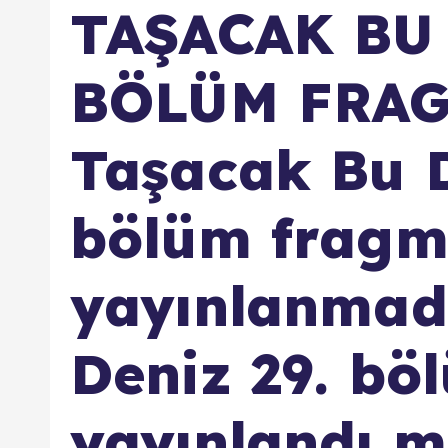
TAŞACAK BU
BÖLÜM FRAG
Taşacak Bu D
bölüm fragm
yayınlanmad
Deniz 29. bö
yayınlandı m