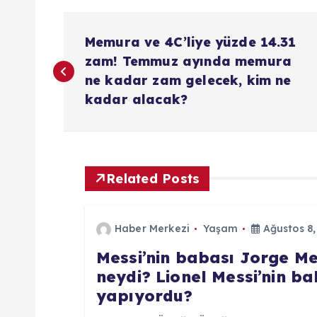
Y
Memura ve 4C’liye yüzde 14.31
a
zam! Temmuz ayında memura
ne kadar zam gelecek, kim ne
z
kadar alacak?
ı
g
Related Posts
e
Haber Merkezi
Yaşam
Ağustos 8,
Messi’nin babası Jorge Me
z
neydi? Lionel Messi’nin ba
yapıyordu?
i