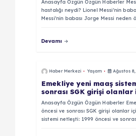
Anasayfa Özgün Özgün Haberler Messi
n
hastalığı neydi? Lionel Messi’nin bab
Messi’nin babası Jorge Messi neden öl
m
Devamı
e
s
Haber Merkezi
Yaşam
Ağustos 8,
i
Emekliye yeni maaş sistemi
sonrası SGK girişi olanlar
Anasayfa Özgün Özgün Haberler Emekl
öncesi ve sonrası SGK girişi olanlar 
sistemi netleşti: 1999 öncesi ve sonras