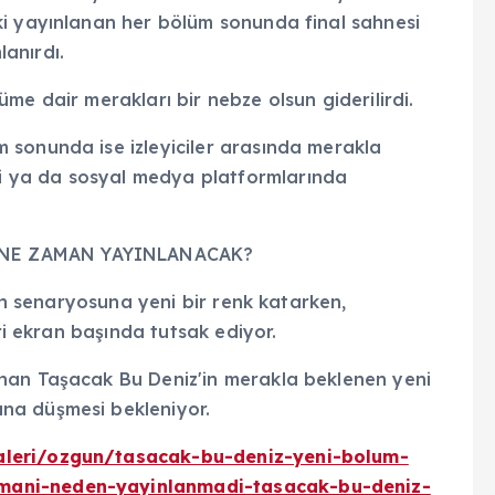
ki yayınlanan her bölüm sonunda final sahnesi
anırdı.
ölüme dair merakları bir nebze olsun giderilirdi.
 sonunda ise izleyiciler arasında merakla
 ya da sosyal medya platformlarında
 NE ZAMAN YAYINLANACAK?
nin senaryosuna yeni bir renk katarken,
eri ekran başında tutsak ediyor.
nan Taşacak Bu Deniz'in merakla beklenen yeni
na düşmesi bekleniyor.
aleri/ozgun/tasacak-bu-deniz-yeni-bolum-
mani-neden-yayinlanmadi-tasacak-bu-deniz-