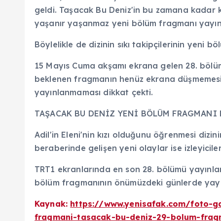
geldi. Taşacak Bu Deniz'in bu zamana kadar 
yaşanır yaşanmaz yeni bölüm fragmanı yayınl
Böylelikle de dizinin sıkı takipçilerinin yeni b
15 Mayıs Cuma akşamı ekrana gelen 28. bölüm
beklenen fragmanın henüz ekrana düşmemesi
yayınlanmaması dikkat çekti.
TAŞACAK BU DENİZ YENİ BÖLÜM FRAGMANI
Adil'in Eleni'nin kızı olduğunu öğrenmesi dizi
beraberinde gelişen yeni olaylar ise izleyicil
TRT1 ekranlarında en son 28. bölümü yayınla
bölüm fragmanının önümüzdeki günlerde yayı
Kaynak:
https://www.yenisafak.com/foto-g
fragmani-tasacak-bu-deniz-29-bolum-frag