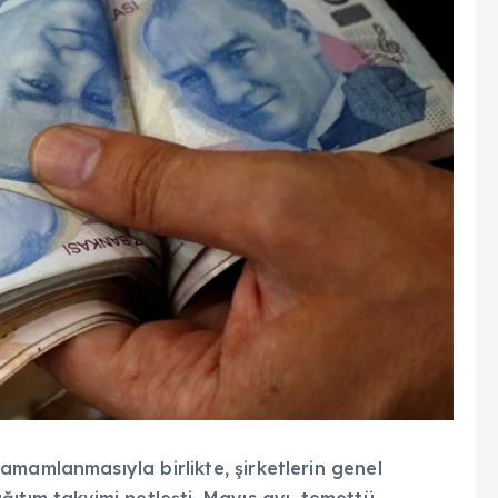
mamlanmasıyla birlikte, şirketlerin genel
ıtım takvimi netleşti. Mayıs ayı, temettü