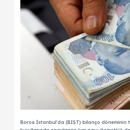
Borsa İstanbul'da (BIST) bilanço döneminin ta
kurullarında onaylanan kar payı (temettü) dağ