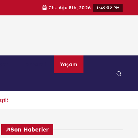
Cts. Ağu 8th, 2026
1:49:33 PM
por
Teknoloji
Yaşam
şti!
Son Haberler