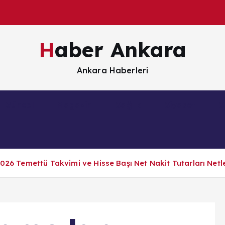
Haber Ankara
Ankara Haberleri
Güncel
Magazin
Sağlık
Siyaset
S
026 Temettü Takvimi ve Hisse Başı Net Nakit Tutarları Netle