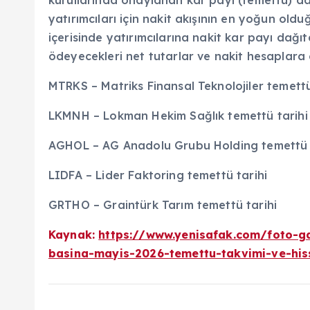
yatırımcıları için nakit akışının en yoğun ol
içerisinde yatırımcılarına nakit kar payı dağı
ödeyecekleri net tutarlar ve nakit hesaplara ge
MTRKS – Matriks Finansal Teknolojiler temettü
LKMNH – Lokman Hekim Sağlık temettü tarihi
AGHOL – AG Anadolu Grubu Holding temettü 
LIDFA – Lider Faktoring temettü tarihi
GRTHO – Graintürk Tarım temettü tarihi
Kaynak:
https://www.yenisafak.com/foto-ga
basina-mayis-2026-temettu-takvimi-ve-hiss