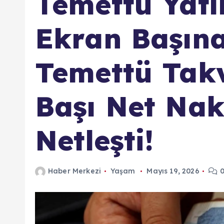
Temettü Yatı
Ekran Başına
Temettü Takv
Başı Net Naki
Netleşti!
Haber Merkezi
Yaşam
Mayıs 19, 2026
0