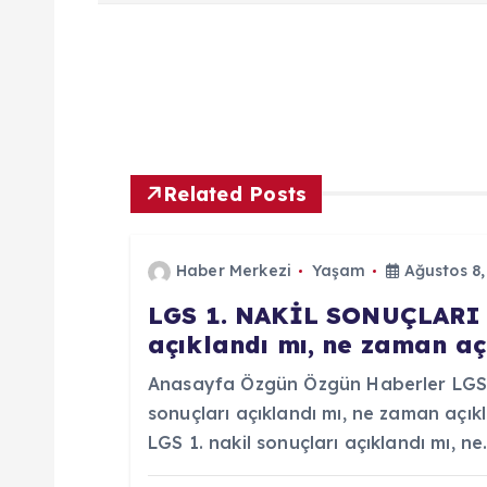
z
ı
g
Related Posts
e
Haber Merkezi
Yaşam
Ağustos 8,
z
LGS 1. NAKİL SONUÇLARI 2
açıklandı mı, ne zaman a
i
Anasayfa Özgün Özgün Haberler LGS 
n
sonuçları açıklandı mı, ne zaman aç
LGS 1. nakil sonuçları açıklandı mı, n
m