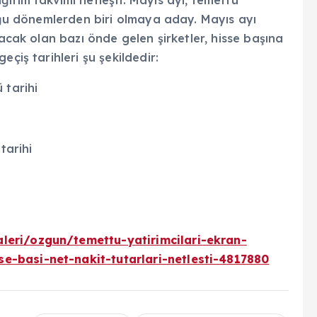
duğu dönemlerden biri olmaya aday. Mayıs ayı
tacak olan bazı önde gelen şirketler, hisse başına
çiş tarihleri şu şekildedir:
 tarihi
tarihi
leri/ozgun/temettu-yatirimcilari-ekran-
e-basi-net-nakit-tutarlari-netlesti-4817880