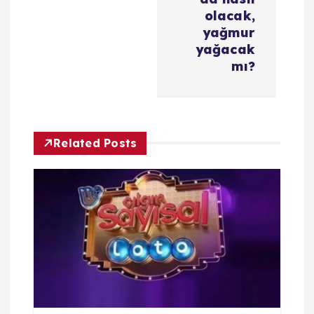
olacak,
e
yağmur
yağacak
s
mı?
i
Related Posts