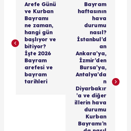
Arefe Günü
Bayram
a
ve Kurban
haftasının
Bayramı
hava
z
ne zaman,
durumu
hangi gün
nasıl?
ı
başlıyor ve
İstanbul’d
bitiyor?
an
g
İşte 2026
Ankara’ya,
Bayram
İzmir’den
e
arefesi ve
Bursa’ya,
bayram
Antalya’da
z
tarihleri
n
Diyarbakır
i
’a ve diğer
illerin hava
durumu
n
Kurban
Bayramı’n
m
da nasıl