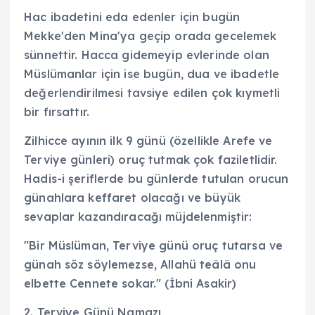
Hac ibadetini eda edenler için bugün
Mekke'den Mina'ya geçip orada gecelemek
sünnettir. Hacca gidemeyip evlerinde olan
Müslümanlar için ise bugün, dua ve ibadetle
değerlendirilmesi tavsiye edilen çok kıymetli
bir fırsattır.
Zilhicce ayının ilk 9 günü (özellikle Arefe ve
Terviye günleri) oruç tutmak çok faziletlidir.
Hadis-i şeriflerde bu günlerde tutulan orucun
günahlara keffaret olacağı ve büyük
sevaplar kazandıracağı müjdelenmiştir:
"Bir Müslüman, Terviye günü oruç tutarsa ve
günah söz söylemezse, Allahü teâlâ onu
elbette Cennete sokar." (İbni Asakir)
2. Terviye Günü Namazı