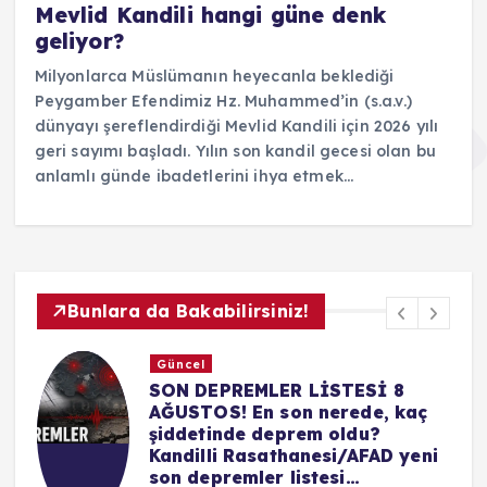
Mevlid Kandili hangi güne denk
geliyor?
Milyonlarca Müslümanın heyecanla beklediği
Peygamber Efendimiz Hz. Muhammed’in (s.a.v.)
dünyayı şereflendirdiği Mevlid Kandili için 2026 yılı
geri sayımı başladı. Yılın son kandil gecesi olan bu
anlamlı günde ibadetlerini ihya etmek…
Bunlara da Bakabilirsiniz!
Yaşam
Emekliye yeni maaş sistemi netleşti: 1999
M
öncesi ve sonrası SGK girişi olanlar için
h
düğmeye basıldı
J
Ağustos 8, 2026