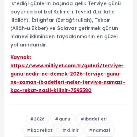
istediği günlerin başında gelir. Terviye günü
boyunca bol bol Kelime-i Tevhid (Lâ ilâhe
illâllâh), İstighfar (Estâğfirullâh), Tekbir
(Allâh-u Ekber) ve Salavat getirmek günün
manevi ikliminden faydalanmanın en güzel
yollarındandır.
Kaynak:
https://www.milliyet.com.tr/galeri/terviye-
gunu-nedir-ne-demek-2026-terviye-gunu-
ne-zaman-ibadetleri-neler-terviye-namazi-
kac-rekat-nasil-kilinir-7593580
2026
gunu
ibadetleri
kac rekat
kilinir
namazi