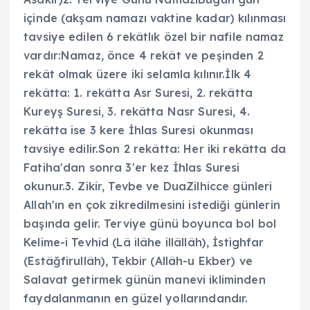
içinde (akşam namazı vaktine kadar) kılınması
tavsiye edilen 6 rekâtlık özel bir nafile namaz
vardır:Namaz, önce 4 rekât ve peşinden 2
rekât olmak üzere iki selamla kılınır.İlk 4
rekâtta: 1. rekâtta Asr Suresi, 2. rekâtta
Kureyş Suresi, 3. rekâtta Nasr Suresi, 4.
rekâtta ise 3 kere İhlas Suresi okunması
tavsiye edilir.Son 2 rekâtta: Her iki rekâtta da
Fatiha'dan sonra 3'er kez İhlas Suresi
okunur.3. Zikir, Tevbe ve DuaZilhicce günleri
Allah'ın en çok zikredilmesini istediği günlerin
başında gelir. Terviye günü boyunca bol bol
Kelime-i Tevhid (Lâ ilâhe illâllâh), İstighfar
(Estâğfirullâh), Tekbir (Allâh-u Ekber) ve
Salavat getirmek günün manevi ikliminden
faydalanmanın en güzel yollarındandır.