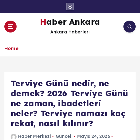
İ
ç
e
Haber Ankara
r
Ankara Haberleri
i
ğ
e
Home
a
t
l
a
Terviye Günü nedir, ne
demek? 2026 Terviye Günü
ne zaman, ibadetleri
neler? Terviye namazı kaç
rekat, nasıl kılınır?
Haber Merkezi
Güncel
Mayıs 24, 2026