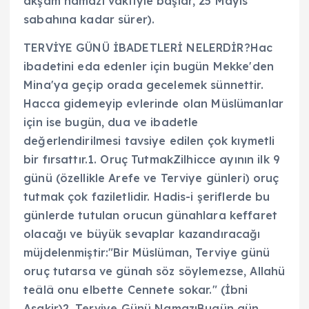
akşam namazı vaktiyle başlar, 25 Mayıs
sabahına kadar sürer).
TERVİYE GÜNÜ İBADETLERİ NELERDİR?Hac
ibadetini eda edenler için bugün Mekke'den
Mina'ya geçip orada gecelemek sünnettir.
Hacca gidemeyip evlerinde olan Müslümanlar
için ise bugün, dua ve ibadetle
değerlendirilmesi tavsiye edilen çok kıymetli
bir fırsattır.1. Oruç TutmakZilhicce ayının ilk 9
günü (özellikle Arefe ve Terviye günleri) oruç
tutmak çok faziletlidir. Hadis-i şeriflerde bu
günlerde tutulan orucun günahlara keffaret
olacağı ve büyük sevaplar kazandıracağı
müjdelenmiştir:"Bir Müslüman, Terviye günü
oruç tutarsa ve günah söz söylemezse, Allahü
teâlâ onu elbette Cennete sokar." (İbni
Asakir)2. Terviye Günü NamazıBugün gün