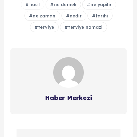
nasil
ne demek
ne yapilir
ne zaman
nedir
tarihi
terviye
terviye namazi
Haber Merkezi
Y