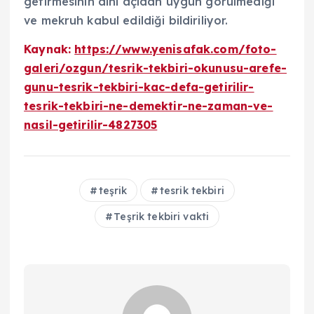
getirmesinin dini açıdan uygun görülmediği
ve mekruh kabul edildiği bildiriliyor.
Kaynak:
https://www.yenisafak.com/foto-
galeri/ozgun/tesrik-tekbiri-okunusu-arefe-
gunu-tesrik-tekbiri-kac-defa-getirilir-
tesrik-tekbiri-ne-demektir-ne-zaman-ve-
nasil-getirilir-4827305
teşrik
tesrik tekbiri
Teşrik tekbiri vakti