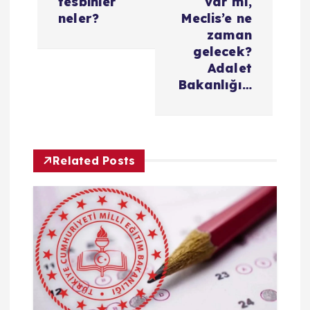
e
tesbihler
var mı,
neler?
Meclis’e ne
z
zaman
gelecek?
i
Adalet
Bakanlığı…
n
m
Related Posts
e
s
i