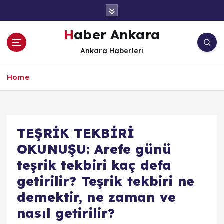
İ
ç
e
Haber Ankara
r
Ankara Haberleri
i
ğ
e
Home
a
t
l
a
TEŞRİK TEKBİRİ
OKUNUŞU: Arefe günü
teşrik tekbiri kaç defa
getirilir? Teşrik tekbiri ne
demektir, ne zaman ve
nasıl getirilir?