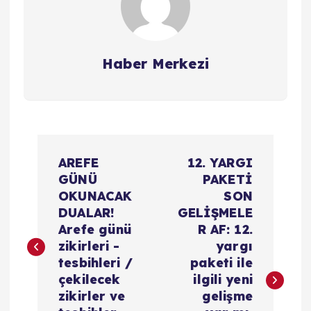
Haber Merkezi
Y
AREFE
12. YARGI
a
GÜNÜ
PAKETİ
OKUNACAK
SON
z
DUALAR!
GELİŞMELE
Arefe günü
R AF: 12.
ı
zikirleri -
yargı
tesbihleri /
paketi ile
g
çekilecek
ilgili yeni
zikirler ve
gelişme