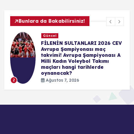
Bunlara da Bakabilirsiniz!
Güncel
V
GS HAZIRLIK MAÇI ŞİFRESİZ
Mİ? Galatasaray-Villarreal
hazırlık maçı ne zaman saat
kaçta hangi kanalda?
Galatasaray hazırlık maçı bilet
fiyatları…
Ağustos 7, 2026
3