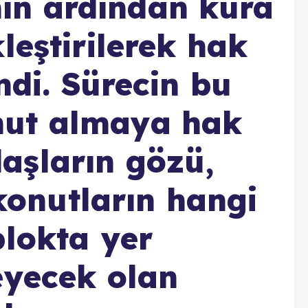
n ardından kura
leştirilerek hak
endi. Sürecin bu
nut almaya hak
aşların gözü,
 konutların hangi
blokta yer
eyecek olan