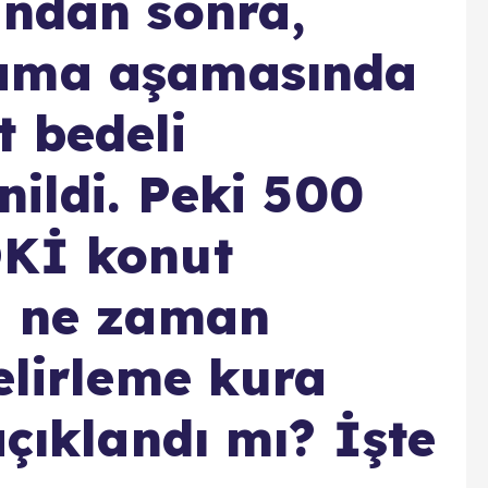
ından sonra,
lama aşamasında
 bedeli
nildi. Peki 500
OKİ konut
ı ne zaman
elirleme kura
açıklandı mı? İşte