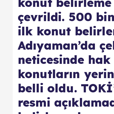
konut belirleme
çevrildi. 500 bi
ilk konut belirl
Adıyaman’da çek
neticesinde hak 
konutların yerin
belli oldu. TOK
resmi açıklamad