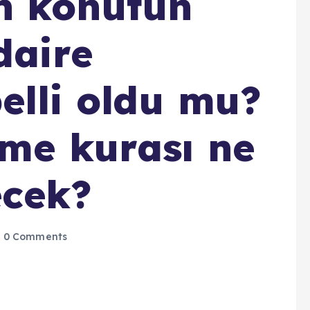
n konutun
daire
elli oldu mu?
eme kurası ne
ecek?
0 Comments