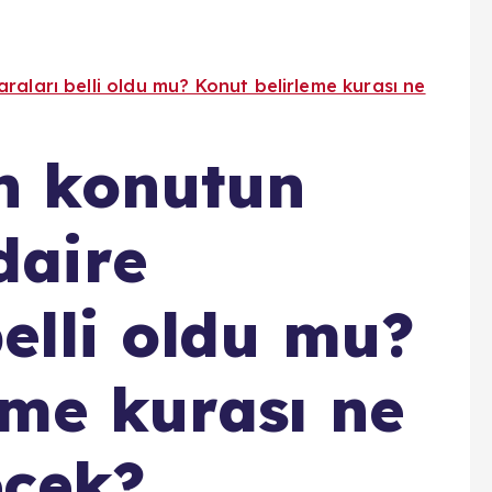
raları belli oldu mu? Konut belirleme kurası ne
n konutun
daire
elli oldu mu?
eme kurası ne
ecek?