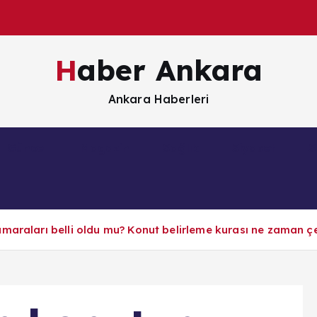
Haber Ankara
Ankara Haberleri
Güncel
Magazin
Sağlık
Siyaset
S
maraları belli oldu mu? Konut belirleme kurası ne zaman ç