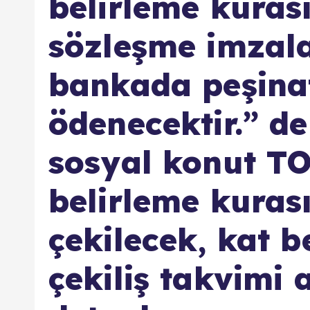
belirleme kuras
sözleşme imza
bankada peşinat
ödenecektir.” de
sosyal konut T
belirleme kuras
çekilecek, kat b
çekiliş takvimi 