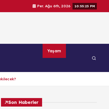
Per. Ağu 6th, 2026
10:55:24 PM
por
Teknoloji
Yaşam
ekilecek?
Son Haberler