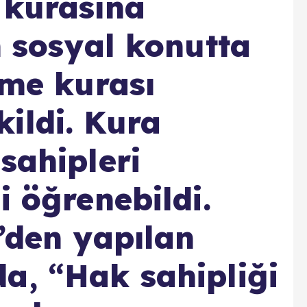
 kurasına
n sosyal konutta
eme kurası
ildi. Kura
sahipleri
i öğrenebildi.
İ’den yapılan
a, “Hak sahipliği