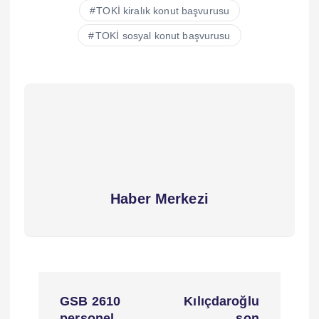
TOKİ kiralık konut başvurusu
TOKİ sosyal konut başvurusu
Haber Merkezi
Y
GSB 2610
Kılıçdaroğlu
personel
son