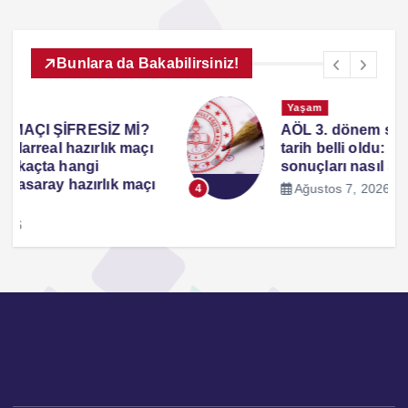
Bunlara da Bakabilirsiniz!
Yaşam
AÖL 3. dönem sınav sonuçları için
tarih belli oldu: MEB AÖL sınav
sonuçları nasıl sorgulanır?
Ağustos 7, 2026
4
2026 Haber Ankara