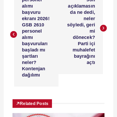
a
alımı
açıklamasın
z
başvuru
da ne dedi,
ekranı 2026!
neler
ı
GSB 2610
söyledi, geri
personel
mi
g
alımı
dönecek?
başvuruları
Parti içi
e
başladı mı
muhalefet
şartları
bayrağını
z
neler?
açtı
Kontenjan
dağılımı
i
n
m
Related Posts
e