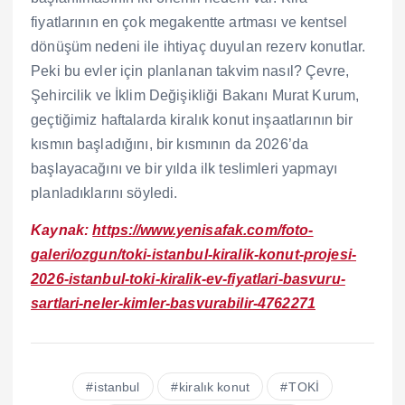
fiyatlarının en çok megakentte artması ve kentsel
dönüşüm nedeni ile ihtiyaç duyulan rezerv konutlar.
Peki bu evler için planlanan takvim nasıl? Çevre,
Şehircilik ve İklim Değişikliği Bakanı Murat Kurum,
geçtiğimiz haftalarda kiralık konut inşaatlarının bir
kısmın başladığını, bir kısmının da 2026’da
başlayacağını ve bir yılda ilk teslimleri yapmayı
planladıklarını söyledi.
Kaynak:
https://www.yenisafak.com/foto-
galeri/ozgun/toki-istanbul-kiralik-konut-projesi-
2026-istanbul-toki-kiralik-ev-fiyatlari-basvuru-
sartlari-neler-kimler-basvurabilir-4762271
istanbul
kiralık konut
TOKİ