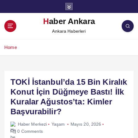
İ
ç
e
Haber Ankara
r
Ankara Haberleri
i
ğ
e
Home
a
t
l
a
TOKİ İstanbul’da 15 Bin Kiralık
Konut İçin Düğmeye Bastı! İlk
Kuralar Ağustos’ta: Kimler
Başvurabilir?
Haber Merkezi
Yaşam
Mayıs 20, 2026
0 Comments