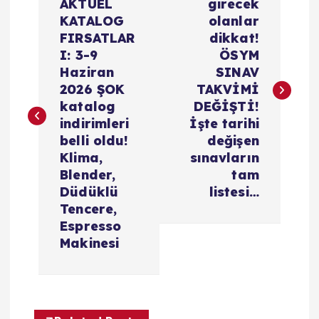
a
AKTÜEL
girecek
KATALOG
olanlar
z
FIRSATLAR
dikkat!
I: 3-9
ÖSYM
ı
Haziran
SINAV
2026 ŞOK
TAKVİMİ
g
katalog
DEĞİŞTİ!
indirimleri
İşte tarihi
e
belli oldu!
değişen
Klima,
sınavların
z
Blender,
tam
Düdüklü
listesi…
i
Tencere,
Espresso
Makinesi
n
m