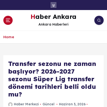
İ
ç
e
Haber Ankara
r
Ankara Haberleri
i
ğ
e
Home
a
t
l
a
Transfer sezonu ne zaman
başlıyor? 2026-2027
sezonu Süper Lig transfer
dönemi tarihleri belli oldu
mu?
Haber Merkezi
Güncel
Haziran 3, 2026