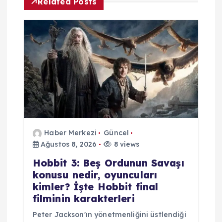
e
Related Posts
s
i
Haber Merkezi
Güncel
Ağustos 8, 2026
8 views
Hobbit 3: Beş Ordunun Savaşı
konusu nedir, oyuncuları
kimler? İşte Hobbit final
filminin karakterleri
Peter Jackson'ın yönetmenliğini üstlendiği