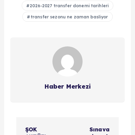
2026-2027 transfer donemi tarihleri
transfer sezonu ne zaman basliyor
Haber Merkezi
Y
ŞOK
Sınava