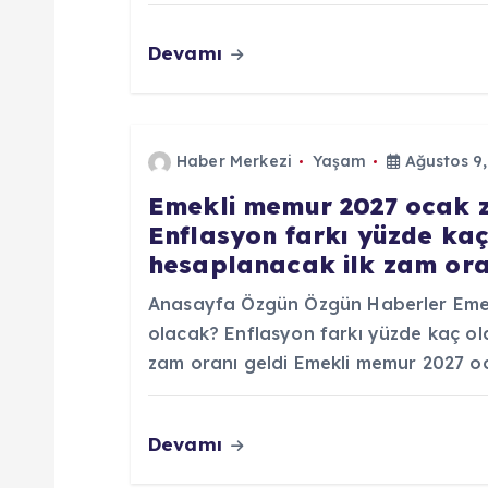
n
Devamı
m
e
Haber Merkezi
Yaşam
Ağustos 9,
s
Emekli memur 2027 ocak 
Enflasyon farkı yüzde ka
i
hesaplanacak ilk zam ora
Anasayfa Özgün Özgün Haberler Eme
olacak? Enflasyon farkı yüzde kaç o
zam oranı geldi Emekli memur 2027 
Devamı