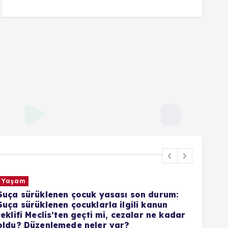
Yaşam
um:
Kademeli emeklilik çıkacak mı, düzenleme
n
kimleri kapsayacak 1999 sonrası
kadar
sigortalılar için yaş ve prim şartı değişece
mi? İşte masadaki formül