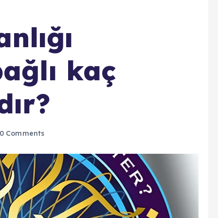
nlığı
bağlı kaç
dır?
0 Comments