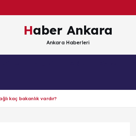
Haber Ankara
Ankara Haberleri
Güncel
Magazin
Sağlık
Siyaset
S
ğlı kaç bakanlık vardır?