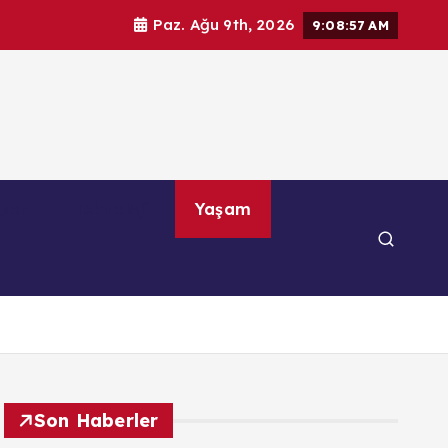
Paz. Ağu 9th, 2026
9:08:58 AM
por
Teknoloji
Yaşam
Son Haberler