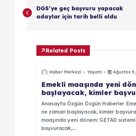
Y
DGS’ye geç başvuru yapacak
a
adaylar için tarih belli oldu
z
ı
Related Posts
g
Haber Merkezi
Yaşam
Ağustos 9,
e
Emekli maaşında yeni dö
başlayacak, kimler başvur
z
Anasayfa Özgün Özgün Haberler Emek
ne zaman başlayacak, kimler başvurac
i
maaşında yeni dönem: GETAD sistemi
başvuracak,…