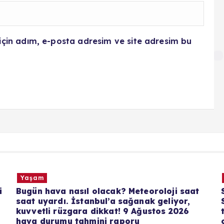
için adım, e-posta adresim ve site adresim bu
Yaşam
oji saat
Suça sürüklenen çocuk yasası son dur
liyor,
Suça sürüklenen çocuklarla ilgili kanu
s 2026
teklifi Meclis’ten geçti mi, cezalar ne 
oldu? Düzenlemede neler var?