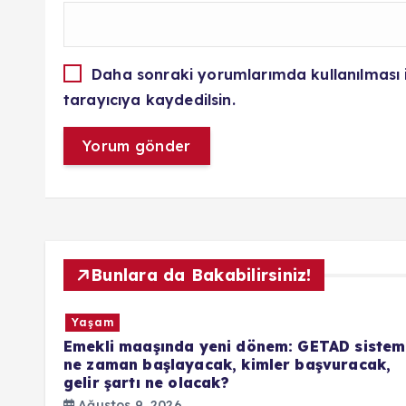
Daha sonraki yorumlarımda kullanılması 
tarayıcıya kaydedilsin.
Bunlara da Bakabilirsiniz!
Yaşam
 GETAD sistemi
Bugün hava nasıl olacak? Meteorol
 başvuracak,
saat uyardı. İstanbul’a sağanak ge
kuvvetli rüzgara dikkat! 9 Ağusto
hava durumu tahmini raporu