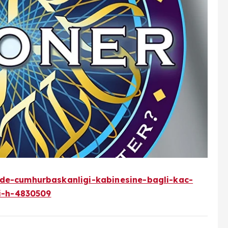
de-cumhurbaskanligi-kabinesine-bagli-kac-
ti-h-4830509