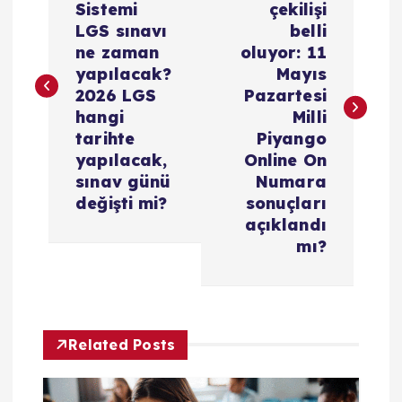
Sistemi
çekilişi
z
LGS sınavı
belli
ne zaman
oluyor: 11
ı
yapılacak?
Mayıs
2026 LGS
Pazartesi
g
hangi
Milli
tarihte
Piyango
e
yapılacak,
Online On
sınav günü
Numara
z
değişti mi?
sonuçları
açıklandı
i
mı?
n
m
Related Posts
e