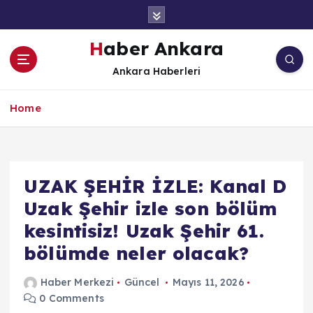
İ
ç
e
Haber Ankara
r
Ankara Haberleri
i
ğ
e
Home
a
t
l
a
UZAK ŞEHİR İZLE: Kanal D
Uzak Şehir izle son bölüm
kesintisiz! Uzak Şehir 61.
bölümde neler olacak?
Haber Merkezi
Güncel
Mayıs 11, 2026
0 Comments