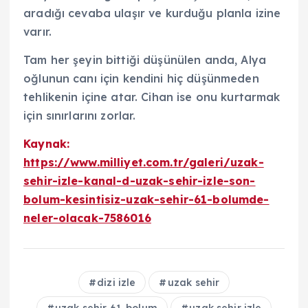
aradığı cevaba ulaşır ve kurduğu planla izine
varır.
Tam her şeyin bittiği düşünülen anda, Alya
oğlunun canı için kendini hiç düşünmeden
tehlikenin içine atar. Cihan ise onu kurtarmak
için sınırlarını zorlar.
Kaynak:
https://www.milliyet.com.tr/galeri/uzak-
sehir-izle-kanal-d-uzak-sehir-izle-son-
bolum-kesintisiz-uzak-sehir-61-bolumde-
neler-olacak-7586016
dizi izle
uzak sehir
uzak sehir 61. bolum
uzak sehir izle