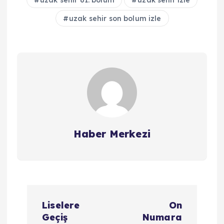
uzak sehir son bolum izle
Haber Merkezi
Y
Liselere
On
a
Geçiş
Numara