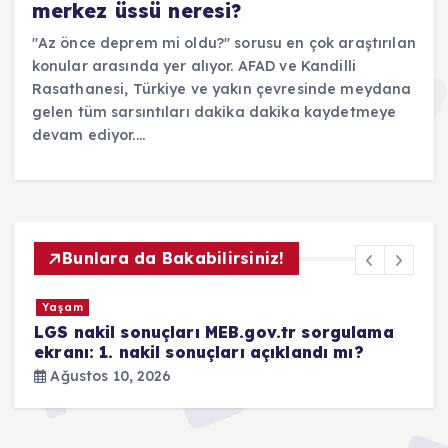
merkez üssü neresi?
"Az önce deprem mi oldu?" sorusu en çok araştırılan
konular arasında yer alıyor. AFAD ve Kandilli
Rasathanesi, Türkiye ve yakın çevresinde meydana
gelen tüm sarsıntıları dakika dakika kaydetmeye
devam ediyor.…
Bunlara da Bakabilirsiniz!
Yaşam
kil sonuçları MEB.gov.tr sorgulama
Şehit ailele
: 1. nakil sonuçları açıklandı mı?
Yeni torba 
düzenleme 
os 10, 2026
Ağustos 10,