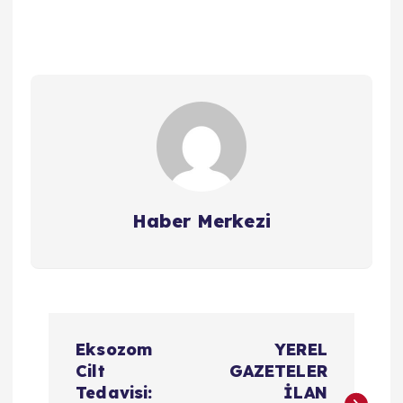
Haber Merkezi
Y
Eksozom
YEREL
a
Cilt
GAZETELER
Tedavisi:
İLAN