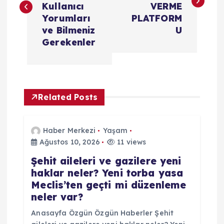
z
Kullanıcı
VERME
Yorumları
PLATFORM
ı
ve Bilmeniz
U
Gerekenler
g
e
Related Posts
z
i
Haber Merkezi
Yaşam
Ağustos 10, 2026
11 views
n
Şehit aileleri ve gazilere yeni
haklar neler? Yeni torba yasa
m
Meclis’ten geçti mi düzenleme
neler var?
e
Anasayfa Özgün Özgün Haberler Şehit