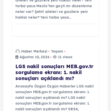
s
aileleri ve gazilere yeni haklar neler? Yeni
torba yasa Meclis’ten geçti mi düzenleme
i
neler var? Şehit aileleri ve gazilere yeni
haklar neler? Yeni torba yasa…
Haber Merkezi
Yaşam
Ağustos 10, 2026
11 views
LGS nakil sonuçları MEB.gov.tr
sorgulama ekranı: 1. nakil
sonuçları açıklandı mı?
Anasayfa Özgün Özgün Haberler LGS nakil
sonuçları MEB.gov.tr sorgulama ekranı: 1.
nakil sonuçları açıklandı mı? LGS nakil
sonuçları MEB.gov.tr sorgulama ekranı: 1.
nakil sonuçları açıklandı mı? 08:54,