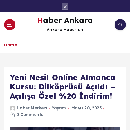
İ
ç
e
Haber Ankara
r
Ankara Haberleri
i
ğ
e
Home
a
t
l
a
Yeni Nesil Online Almanca
Kursu: Dilköprüsü Açıldı –
Açılışa Özel %20 İndirim!
Haber Merkezi
Yaşam
Mayıs 20, 2025
0 Comments