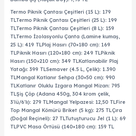
Termo Piknik Çantası Çeşitleri (15 L): 179
TLTermo Piknik Çantası Çeşitleri (25 L): 199
TLTermo Piknik Çantası Çeşitleri (8 L): 159
TLTermo İzolasyonlu Çanta (Lamine kumaş,
25 L): 419 TLPlaj Hasırı (70×180 cm): 169
TLPiknik Hasırı (120×180 cm): 249 TLPiknik
Hasırı (150×210 cm): 349 TLKatlanabilir Plaj
Yatağı: 399 TLSemaver (4.5 L, Çelik): 1.390
TLMangal Katlanır Sehpa (30×50 cm): 990
TLKatlanır Oluklu Izgara Mangal Mizan: 795
TLŞiş Çöp (Adana 450g, 304 krom çelik,
3'lü/6'lı): 279 TLMangal Yelpazesi: 12,50 TLFire
Top Mangal Kömürü Briket (5 kg): 275 TLÇıra
(Doğal Reçineli): 27 TLTutuşturucu Jel (1 L): 69
TLPVC Masa Örtüsü (140×180 cm): 159 TL