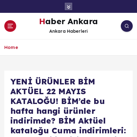
İ
ç
e
Haber Ankara
r
Ankara Haberleri
i
ğ
e
Home
a
t
l
a
YENİ ÜRÜNLER BİM
AKTÜEL 22 MAYIS
KATALOĞU! BİM’de bu
hafta hangi ürünler
indirimde? BİM Aktüel
kataloğu Cuma indirimleri: