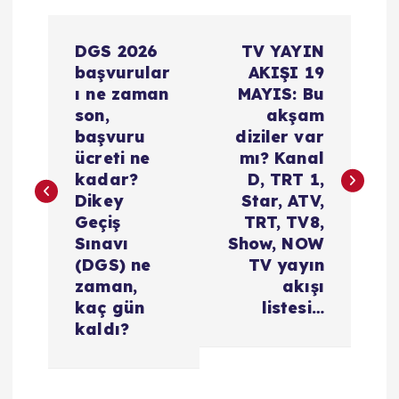
Y
DGS 2026
TV YAYIN
a
başvurular
AKIŞI 19
ı ne zaman
MAYIS: Bu
z
son,
akşam
başvuru
diziler var
ı
ücreti ne
mı? Kanal
kadar?
D, TRT 1,
g
Dikey
Star, ATV,
Geçiş
TRT, TV8,
e
Sınavı
Show, NOW
(DGS) ne
TV yayın
z
zaman,
akışı
kaç gün
listesi…
i
kaldı?
n