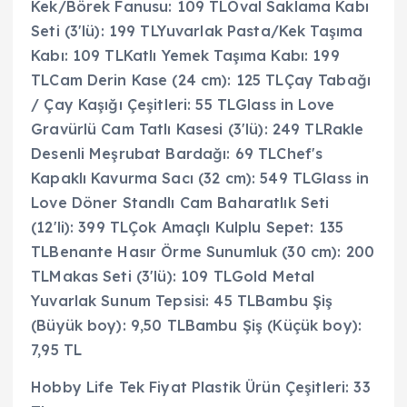
Kek/Börek Fanusu: 109 TLOval Saklama Kabı
Seti (3'lü): 199 TLYuvarlak Pasta/Kek Taşıma
Kabı: 109 TLKatlı Yemek Taşıma Kabı: 199
TLCam Derin Kase (24 cm): 125 TLÇay Tabağı
/ Çay Kaşığı Çeşitleri: 55 TLGlass in Love
Gravürlü Cam Tatlı Kasesi (3'lü): 249 TLRakle
Desenli Meşrubat Bardağı: 69 TLChef's
Kapaklı Kavurma Sacı (32 cm): 549 TLGlass in
Love Döner Standlı Cam Baharatlık Seti
(12'li): 399 TLÇok Amaçlı Kulplu Sepet: 135
TLBenante Hasır Örme Sunumluk (30 cm): 200
TLMakas Seti (3'lü): 109 TLGold Metal
Yuvarlak Sunum Tepsisi: 45 TLBambu Şiş
(Büyük boy): 9,50 TLBambu Şiş (Küçük boy):
7,95 TL
Hobby Life Tek Fiyat Plastik Ürün Çeşitleri: 33