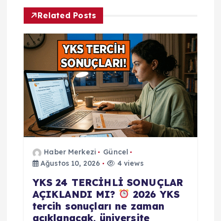
m
Related Posts
e
s
i
Haber Merkezi
Güncel
Ağustos 10, 2026
4 views
YKS 24 TERCİHLİ SONUÇLAR
AÇIKLANDI MI?
2026 YKS
tercih sonuçları ne zaman
açıklanacak, üniversite