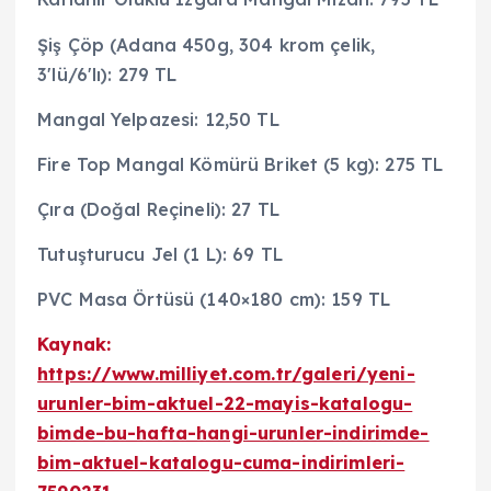
Şiş Çöp (Adana 450g, 304 krom çelik,
3'lü/6'lı): 279 TL
Mangal Yelpazesi: 12,50 TL
Fire Top Mangal Kömürü Briket (5 kg): 275 TL
Çıra (Doğal Reçineli): 27 TL
Tutuşturucu Jel (1 L): 69 TL
PVC Masa Örtüsü (140×180 cm): 159 TL
Kaynak:
https://www.milliyet.com.tr/galeri/yeni-
urunler-bim-aktuel-22-mayis-katalogu-
bimde-bu-hafta-hangi-urunler-indirimde-
bim-aktuel-katalogu-cuma-indirimleri-