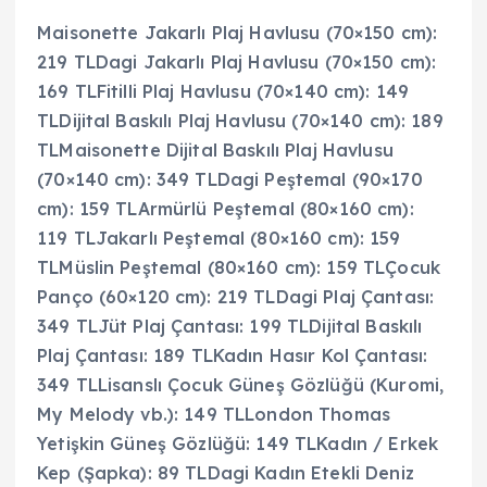
Maisonette Jakarlı Plaj Havlusu (70×150 cm):
219 TLDagi Jakarlı Plaj Havlusu (70×150 cm):
169 TLFitilli Plaj Havlusu (70×140 cm): 149
TLDijital Baskılı Plaj Havlusu (70×140 cm): 189
TLMaisonette Dijital Baskılı Plaj Havlusu
(70×140 cm): 349 TLDagi Peştemal (90×170
cm): 159 TLArmürlü Peştemal (80×160 cm):
119 TLJakarlı Peştemal (80×160 cm): 159
TLMüslin Peştemal (80×160 cm): 159 TLÇocuk
Panço (60×120 cm): 219 TLDagi Plaj Çantası:
349 TLJüt Plaj Çantası: 199 TLDijital Baskılı
Plaj Çantası: 189 TLKadın Hasır Kol Çantası:
349 TLLisanslı Çocuk Güneş Gözlüğü (Kuromi,
My Melody vb.): 149 TLLondon Thomas
Yetişkin Güneş Gözlüğü: 149 TLKadın / Erkek
Kep (Şapka): 89 TLDagi Kadın Etekli Deniz