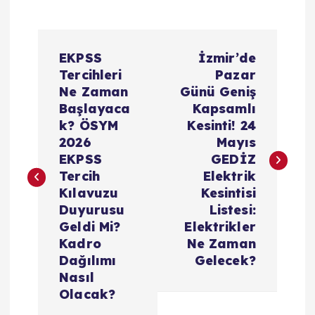
Y
EKPSS
İzmir’de
a
Tercihleri
Pazar
Ne Zaman
Günü Geniş
z
Başlayaca
Kapsamlı
k? ÖSYM
Kesinti! 24
ı
2026
Mayıs
EKPSS
GEDİZ
g
Tercih
Elektrik
Kılavuzu
Kesintisi
e
Duyurusu
Listesi:
Geldi Mi?
Elektrikler
z
Kadro
Ne Zaman
Dağılımı
Gelecek?
i
Nasıl
Olacak?