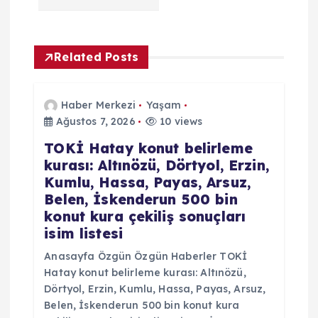
n
m
Related Posts
e
s
Haber Merkezi
Yaşam
Ağustos 7, 2026
10 views
i
TOKİ Hatay konut belirleme
kurası: Altınözü, Dörtyol, Erzin,
Kumlu, Hassa, Payas, Arsuz,
Belen, İskenderun 500 bin
konut kura çekiliş sonuçları
isim listesi
Anasayfa Özgün Özgün Haberler TOKİ
Hatay konut belirleme kurası: Altınözü,
Dörtyol, Erzin, Kumlu, Hassa, Payas, Arsuz,
Belen, İskenderun 500 bin konut kura