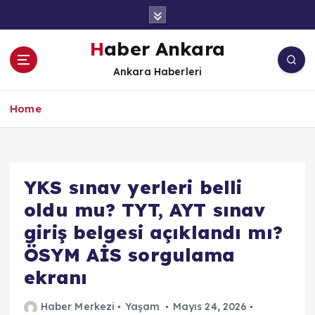
İ
ç
e
Haber Ankara
r
Ankara Haberleri
i
ğ
e
Home
a
t
l
a
YKS sınav yerleri belli
oldu mu? TYT, AYT sınav
giriş belgesi açıklandı mı?
ÖSYM AİS sorgulama
ekranı
Haber Merkezi
Yaşam
Mayıs 24, 2026