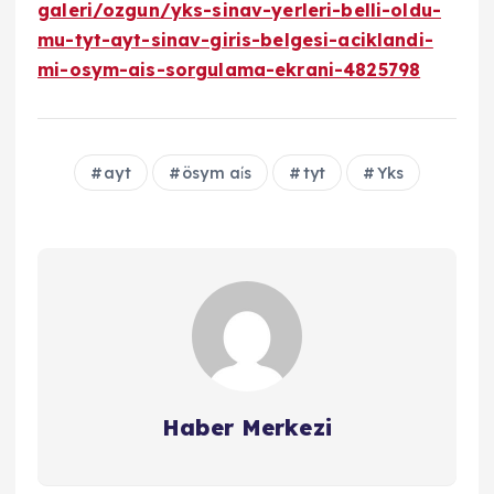
galeri/ozgun/yks-sinav-yerleri-belli-oldu-
mu-tyt-ayt-sinav-giris-belgesi-aciklandi-
mi-osym-ais-sorgulama-ekrani-4825798
ayt
ösym ai̇s
tyt
Yks
Haber Merkezi