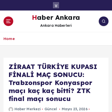
İ
ç
e
Haber Ankara
r
Ankara Haberleri
i
ğ
e
Home
a
t
l
a
ZİRAAT TÜRKİYE KUPASI
FİNALİ MAÇ SONUCU:
Trabzonspor Konyaspor
maçı kaç kaç bitti? ZTK
final maçı sonucu
Haber Merkezi
Güncel
Mayıs 23, 2026