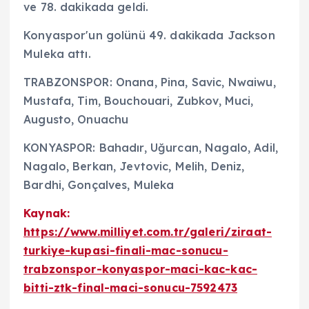
ve 78. dakikada geldi.
Konyaspor'un golünü 49. dakikada Jackson
Muleka attı.
TRABZONSPOR: Onana, Pina, Savic, Nwaiwu,
Mustafa, Tim, Bouchouari, Zubkov, Muci,
Augusto, Onuachu
KONYASPOR: Bahadır, Uğurcan, Nagalo, Adil,
Nagalo, Berkan, Jevtovic, Melih, Deniz,
Bardhi, Gonçalves, Muleka
Kaynak:
https://www.milliyet.com.tr/galeri/ziraat-
turkiye-kupasi-finali-mac-sonucu-
trabzonspor-konyaspor-maci-kac-kac-
bitti-ztk-final-maci-sonucu-7592473