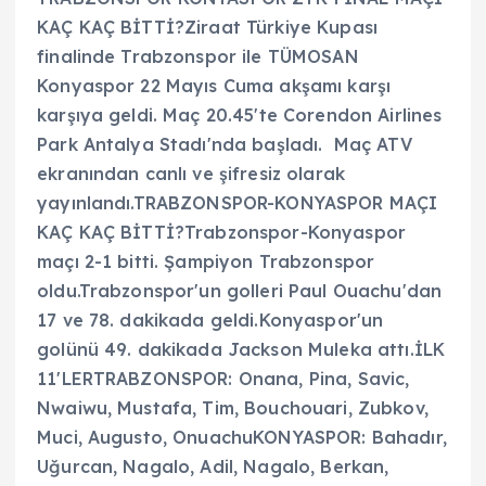
KAÇ KAÇ BİTTİ?Ziraat Türkiye Kupası
finalinde Trabzonspor ile TÜMOSAN
Konyaspor 22 Mayıs Cuma akşamı karşı
karşıya geldi. Maç 20.45'te Corendon Airlines
Park Antalya Stadı'nda başladı. Maç ATV
ekranından canlı ve şifresiz olarak
yayınlandı.TRABZONSPOR-KONYASPOR MAÇI
KAÇ KAÇ BİTTİ?Trabzonspor-Konyaspor
maçı 2-1 bitti. Şampiyon Trabzonspor
oldu.Trabzonspor'un golleri Paul Ouachu'dan
17 ve 78. dakikada geldi.Konyaspor'un
golünü 49. dakikada Jackson Muleka attı.İLK
11'LERTRABZONSPOR: Onana, Pina, Savic,
Nwaiwu, Mustafa, Tim, Bouchouari, Zubkov,
Muci, Augusto, OnuachuKONYASPOR: Bahadır,
Uğurcan, Nagalo, Adil, Nagalo, Berkan,