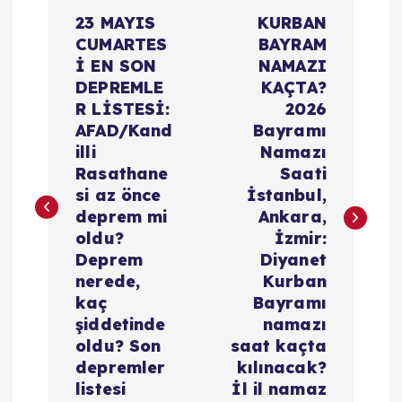
Y
23 MAYIS
KURBAN
a
CUMARTES
BAYRAM
İ EN SON
NAMAZI
z
DEPREMLE
KAÇTA?
R LİSTESİ:
2026
ı
AFAD/Kand
Bayramı
illi
Namazı
g
Rasathane
Saati
si az önce
İstanbul,
e
deprem mi
Ankara,
oldu?
İzmir:
z
Deprem
Diyanet
nerede,
Kurban
i
kaç
Bayramı
şiddetinde
namazı
oldu? Son
saat kaçta
n
depremler
kılınacak?
listesi
İl il namaz