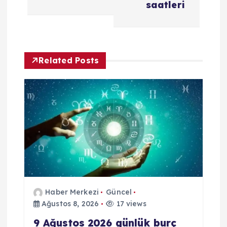
m
saatleri
e
s
Related Posts
i
Haber Merkezi
Güncel
Ağustos 8, 2026
17 views
9 Ağustos 2026 günlük burç