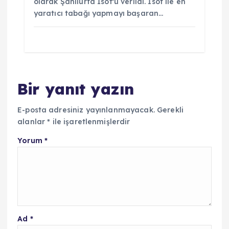
olarak Şanlıurfa İsot'u verildi. İsot ile en
yaratıcı tabağı yapmayı başaran…
Bir yanıt yazın
E-posta adresiniz yayınlanmayacak.
Gerekli
alanlar
*
ile işaretlenmişlerdir
Yorum
*
Ad
*