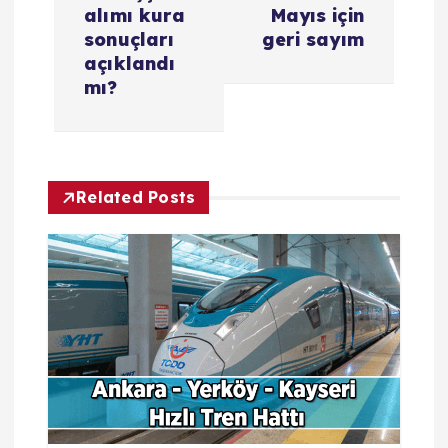
z
alımı kura
Mayıs için
sonuçları
geri sayım
i
açıklandı
mı?
n
m
Related Posts
e
s
i