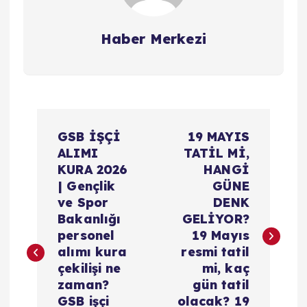
Haber Merkezi
Y
GSB İŞÇİ
19 MAYIS
a
ALIMI
TATİL Mİ,
KURA 2026
HANGİ
z
| Gençlik
GÜNE
ve Spor
DENK
ı
Bakanlığı
GELİYOR?
personel
19 Mayıs
g
alımı kura
resmi tatil
çekilişi ne
mi, kaç
e
zaman?
gün tatil
GSB işçi
olacak? 19