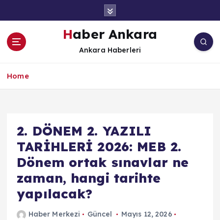
İ
ç
e
Haber Ankara
r
Ankara Haberleri
i
ğ
e
Home
a
t
l
a
2. DÖNEM 2. YAZILI
TARİHLERİ 2026: MEB 2.
Dönem ortak sınavlar ne
zaman, hangi tarihte
yapılacak?
Haber Merkezi
Güncel
Mayıs 12, 2026