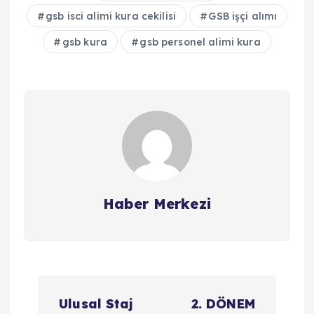
gsb isci alimi kura cekilisi
GSB işçi alımı
gsb kura
gsb personel alimi kura
Haber Merkezi
Y
Ulusal Staj
2. DÖNEM