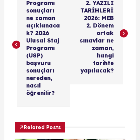
a
Programı
2. YAZILI
sonuçları
TARİHLERİ
z
ne zaman
2026: MEB
açıklanaca
2. Dönem
ı
k? 2026
ortak
Ulusal Staj
sınavlar ne
g
Programı
zaman,
(USP)
hangi
e
başvuru
tarihte
sonuçları
yapılacak?
z
nereden,
nasıl
i
öğrenilir?
n
m
Related Posts