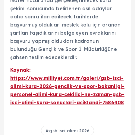
Noter huzurunda gerçekleştirilecek kura
çekimi sonucunda belirlenen asıl adaylar
daha sonra ilan edilecek tarihlerde
başvurmuş oldukları meslek kolu için aranan
şartları taşıdıklarını belgeleyen evraklarını
başvuru yapmış oldukları kadronun
bulunduğu Gençlik ve Spor İl Müdürlüğüne
şahsen teslim edeceklerdir.
Kaynak:
https://www.milliyet.com.tr/galeri/gsb-isci-
alimi-kura-2026-genclik-ve-spor-bakanligi-
personel-alimi-kura-cekilisi-ne-zaman-gsb-
isci-alimi-kura-sonuclari-aciklandi-7586408
gsb isci alimi 2026