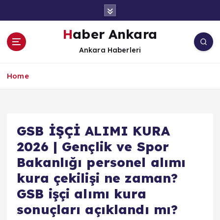
İ
ç
e
Haber Ankara
r
Ankara Haberleri
i
ğ
e
Home
a
t
l
a
GSB İŞÇİ ALIMI KURA
2026 | Gençlik ve Spor
Bakanlığı personel alımı
kura çekilişi ne zaman?
GSB işçi alımı kura
sonuçları açıklandı mı?