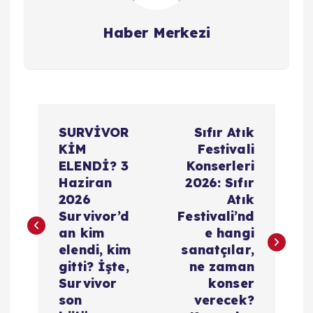
Haber Merkezi
Y
SURVİVOR
Sıfır Atık
a
KİM
Festivali
ELENDİ? 3
Konserleri
z
Haziran
2026: Sıfır
2026
Atık
ı
Survivor’d
Festivali’nd
an kim
e hangi
g
elendi, kim
sanatçılar,
gitti? İşte,
ne zaman
e
Survivor
konser
son
verecek?