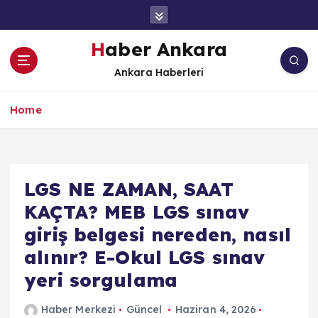
İ
ç
e
Haber Ankara
r
Ankara Haberleri
i
ğ
e
Home
a
t
l
a
LGS NE ZAMAN, SAAT
KAÇTA? MEB LGS sınav
giriş belgesi nereden, nasıl
alınır? E-Okul LGS sınav
yeri sorgulama
Haber Merkezi
Güncel
Haziran 4, 2026