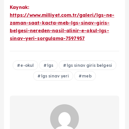
Kaynak:
https://www.milliyet.com.tr/galeri/lgs-ne-
zaman-saat-kacta-meb-lgs-sinav-giris-
belgesi-nereden-nasil-alinir-e-okul-lgs-
sinav-yeri-sorgulama-7597957
e-okul
lgs
lgs sinav giris belgesi
lgs sinav yeri
meb